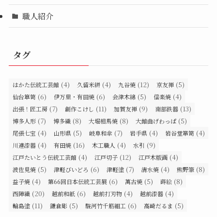
職人紹介
タグ
(4)
(4)
(12)
(5)
はかた伝統工芸館
久留米絣
九谷焼
京友禅
(6)
(6)
(5)
(4)
仙台箪笥
伊万里・有田焼
会津木綿
信楽焼
(7)
(11)
(9)
(13)
出張！匠工房
創作こけし
加賀友禅
南部鉄器
(7)
(8)
(8)
(5)
博多人形
博多織
大堀相馬焼
大館曲げわっぱ
(4)
(5)
(7)
(4)
(4)
尾張七宝
山形県
岐阜和傘
岩手県
岩谷堂箪笥
(4)
(16)
(4)
(9)
川連漆器
有田焼
木工職人
水引
(4)
(12)
(4)
江戸たいとう伝統工芸館
江戸切子
江戸木版画
(5)
(6)
(7)
(4)
(8)
波佐見焼
津軽びいどろ
津軽塗
清水焼
熊野筆
(4)
(6)
(5)
(8)
益子焼
第66回日本伝統工芸展
萬古焼
蒔絵
(20)
(6)
(4)
(4)
西陣織
越前和紙
越前打刃物
越前漆器
(11)
(5)
(6)
(5)
輪島塗
鎌倉彫
駿河竹千筋細工
高崎だるま