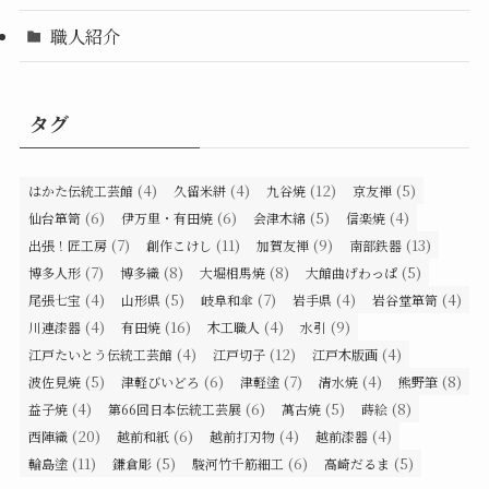
職人紹介
タグ
(4)
(4)
(12)
(5)
はかた伝統工芸館
久留米絣
九谷焼
京友禅
(6)
(6)
(5)
(4)
仙台箪笥
伊万里・有田焼
会津木綿
信楽焼
(7)
(11)
(9)
(13)
出張！匠工房
創作こけし
加賀友禅
南部鉄器
(7)
(8)
(8)
(5)
博多人形
博多織
大堀相馬焼
大館曲げわっぱ
(4)
(5)
(7)
(4)
(4)
尾張七宝
山形県
岐阜和傘
岩手県
岩谷堂箪笥
(4)
(16)
(4)
(9)
川連漆器
有田焼
木工職人
水引
(4)
(12)
(4)
江戸たいとう伝統工芸館
江戸切子
江戸木版画
(5)
(6)
(7)
(4)
(8)
波佐見焼
津軽びいどろ
津軽塗
清水焼
熊野筆
(4)
(6)
(5)
(8)
益子焼
第66回日本伝統工芸展
萬古焼
蒔絵
(20)
(6)
(4)
(4)
西陣織
越前和紙
越前打刃物
越前漆器
(11)
(5)
(6)
(5)
輪島塗
鎌倉彫
駿河竹千筋細工
高崎だるま