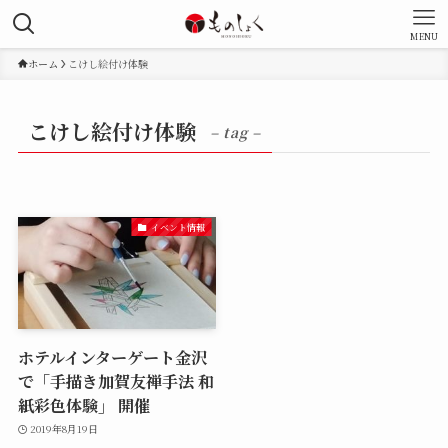
MENU
ホーム
こけし絵付け体験
こけし絵付け体験
– tag –
イベント情報
ホテルインターゲート金沢
で「手描き加賀友禅手法 和
紙彩色体験」 開催
2019年8月19日