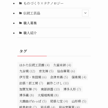
ものづくり×テクノロジー
伝統工芸品
職人募集
職人紹介
タグ
はかた伝統工芸館
(4)
久留米絣
(4)
九谷焼
(12)
京友禅
(5)
仙台箪笥
(6)
伊万里・有田焼
(6)
会津木綿
(5)
信楽焼
(4)
出張！匠工房
(7)
創作こけし
(11)
加賀友禅
(9)
南部鉄器
(13)
博多人形
(7)
博多織
(8)
大堀相馬焼
(8)
大館曲げわっぱ
(5)
尾張七宝
(4)
山形県
(5)
岐阜和傘
(7)
岩手県
(4)
岩谷堂箪笥
(4)