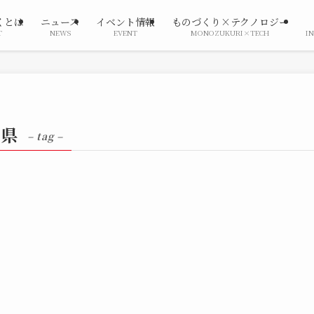
くとは
ニュース
イベント情報
ものづくり×テクノロジー
T
NEWS
EVENT
MONOZUKURI×TECH
I
川県
– tag –