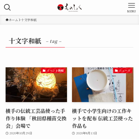
MENU
ホーム
十文字和紙
十文字和紙
– tag –
イベント情報
ニュース
横手の伝統工芸品使った手
横手で小学生向けの工作キ
作り体験 「秋田県種苗交換
ットを配布 伝統工芸使った
会」会場で
作品も
2020年10月29日
2020年8月13日