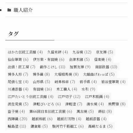
職人紹介
タグ
(4)
(4)
(12)
(5)
はかた伝統工芸館
久留米絣
九谷焼
京友禅
(6)
(6)
(5)
(4)
仙台箪笥
伊万里・有田焼
会津木綿
信楽焼
(7)
(11)
(9)
(13)
出張！匠工房
創作こけし
加賀友禅
南部鉄器
(7)
(8)
(8)
(5)
博多人形
博多織
大堀相馬焼
大館曲げわっぱ
(4)
(5)
(7)
(4)
(4)
尾張七宝
山形県
岐阜和傘
岩手県
岩谷堂箪笥
(4)
(16)
(4)
(9)
川連漆器
有田焼
木工職人
水引
(4)
(12)
(4)
江戸たいとう伝統工芸館
江戸切子
江戸木版画
(5)
(6)
(7)
(4)
(8)
波佐見焼
津軽びいどろ
津軽塗
清水焼
熊野筆
(4)
(6)
(5)
(8)
益子焼
第66回日本伝統工芸展
萬古焼
蒔絵
(20)
(6)
(4)
(4)
西陣織
越前和紙
越前打刃物
越前漆器
(11)
(5)
(6)
(5)
輪島塗
鎌倉彫
駿河竹千筋細工
高崎だるま