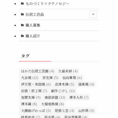
ものづくり×テクノロジー
伝統工芸品
職人募集
職人紹介
タグ
はかた伝統工芸館
(4)
久留米絣
(4)
九谷焼
(12)
京友禅
(5)
仙台箪笥
(6)
伊万里・有田焼
(6)
会津木綿
(5)
信楽焼
(4)
出張！匠工房
(7)
創作こけし
(11)
加賀友禅
(9)
南部鉄器
(13)
博多人形
(7)
博多織
(8)
大堀相馬焼
(8)
大館曲げわっぱ
(5)
尾張七宝
(4)
山形県
(5)
岐阜和傘
(7)
岩手県
(4)
岩谷堂箪笥
(4)