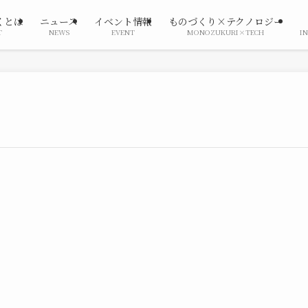
くとは
ニュース
イベント情報
ものづくり×テクノロジー
T
NEWS
EVENT
MONOZUKURI×TECH
I