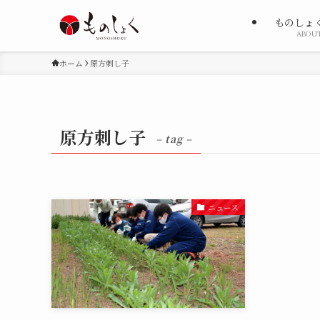
ものしょ
ABOU
ホーム
原方刺し子
原方刺し子
– tag –
ニュース