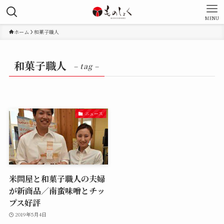
MENU
ホーム
和菓子職人
和菓子職人
– tag –
ニュース
米問屋と和菓子職人の夫婦
が新商品／南蛮味噌とチッ
プス好評
2019年5月4日