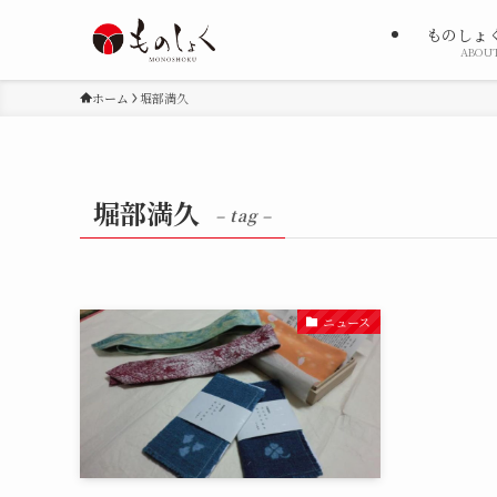
ものしょ
ABOU
ホーム
堀部満久
堀部満久
– tag –
ニュース