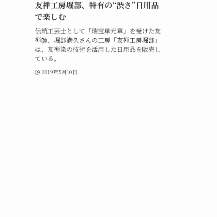
友禅工房堀部、特有の“渋さ”日用品
で楽しむ
伝統工芸士として「瑞宝単光章」を受けた友
禅師、堀部満久さんの工房「友禅工房堀部」
は、友禅染の技術を活用した日用品を販売し
ている。
2019年5月10日