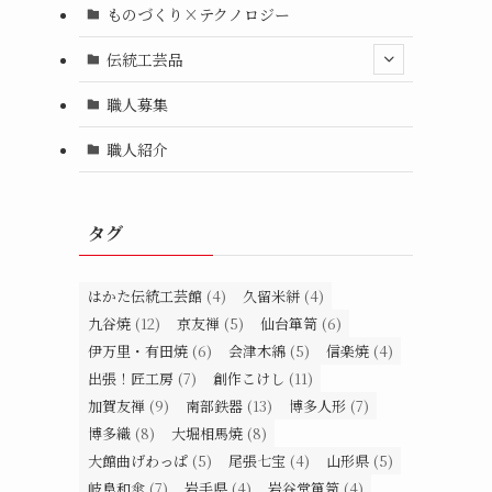
ものづくり×テクノロジー
伝統工芸品
職人募集
職人紹介
タグ
はかた伝統工芸館
(4)
久留米絣
(4)
九谷焼
(12)
京友禅
(5)
仙台箪笥
(6)
伊万里・有田焼
(6)
会津木綿
(5)
信楽焼
(4)
出張！匠工房
(7)
創作こけし
(11)
加賀友禅
(9)
南部鉄器
(13)
博多人形
(7)
博多織
(8)
大堀相馬焼
(8)
大館曲げわっぱ
(5)
尾張七宝
(4)
山形県
(5)
岐阜和傘
(7)
岩手県
(4)
岩谷堂箪笥
(4)