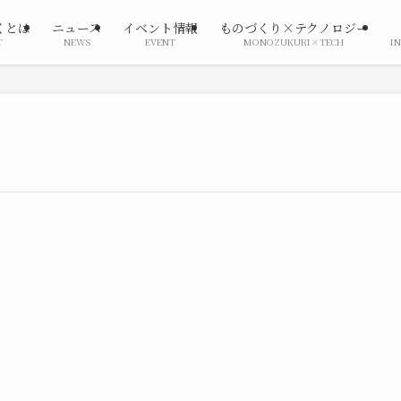
くとは
ニュース
イベント情報
ものづくり×テクノロジー
T
NEWS
EVENT
MONOZUKURI×TECH
I