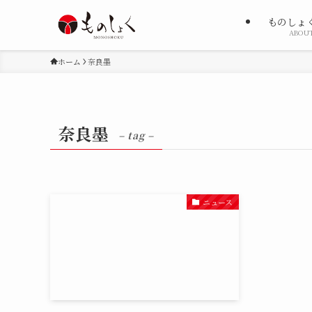
ものしょ
ABOU
ホーム
奈良墨
奈良墨
– tag –
ニュース