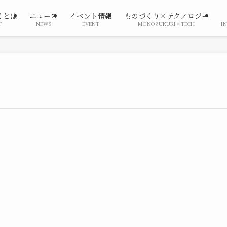
くとは
ニュース
イベント情報
ものづくり×テクノロジー
T
NEWS
EVENT
MONOZUKURI×TECH
I