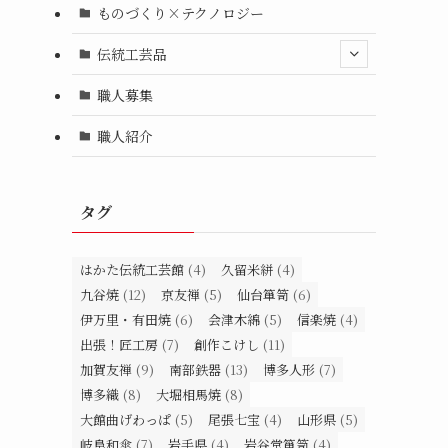
ものづくり×テクノロジー
伝統工芸品
職人募集
職人紹介
タグ
はかた伝統工芸館
(4)
久留米絣
(4)
九谷焼
(12)
京友禅
(5)
仙台箪笥
(6)
伊万里・有田焼
(6)
会津木綿
(5)
信楽焼
(4)
出張！匠工房
(7)
創作こけし
(11)
加賀友禅
(9)
南部鉄器
(13)
博多人形
(7)
博多織
(8)
大堀相馬焼
(8)
大館曲げわっぱ
(5)
尾張七宝
(4)
山形県
(5)
岐阜和傘
(7)
岩手県
(4)
岩谷堂箪笥
(4)