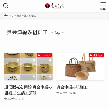
MENU
ホーム
奥会津編み組細工
奥会津編み組細工
– tag –
ニュース
東北地方
通信販売を開始 奥会津編み
奥会津編み組細工
組細工 生活工芸館
2019年4月23日
2020年7月27日