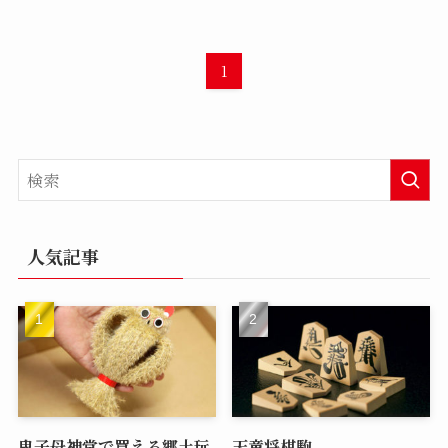
1
人気記事
鬼子母神堂で買える郷土玩
天童将棋駒