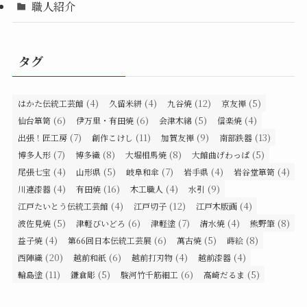
職人紹介
タグ
(4)
(4)
(12)
(5)
はかた伝統工芸館
久留米絣
九谷焼
京友禅
(6)
(6)
(5)
(4)
仙台箪笥
伊万里・有田焼
会津木綿
信楽焼
(7)
(11)
(9)
(13)
出張！匠工房
創作こけし
加賀友禅
南部鉄器
(7)
(8)
(8)
(5)
博多人形
博多織
大堀相馬焼
大館曲げわっぱ
(4)
(5)
(7)
(4)
(4)
尾張七宝
山形県
岐阜和傘
岩手県
岩谷堂箪笥
(4)
(16)
(4)
(9)
川連漆器
有田焼
木工職人
水引
(4)
(12)
(4)
江戸たいとう伝統工芸館
江戸切子
江戸木版画
(5)
(6)
(7)
(4)
(8)
波佐見焼
津軽びいどろ
津軽塗
清水焼
熊野筆
(4)
(6)
(5)
(8)
益子焼
第66回日本伝統工芸展
萬古焼
蒔絵
(20)
(6)
(4)
(4)
西陣織
越前和紙
越前打刃物
越前漆器
(11)
(5)
(6)
(5)
輪島塗
鎌倉彫
駿河竹千筋細工
高崎だるま