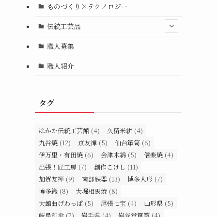
ものづくり×テクノロジー
伝統工芸品
職人募集
職人紹介
タグ
はかた伝統工芸館
(4)
久留米絣
(4)
九谷焼
(12)
京友禅
(5)
仙台箪笥
(6)
伊万里・有田焼
(6)
会津木綿
(5)
信楽焼
(4)
出張！匠工房
(7)
創作こけし
(11)
加賀友禅
(9)
南部鉄器
(13)
博多人形
(7)
博多織
(8)
大堀相馬焼
(8)
大館曲げわっぱ
(5)
尾張七宝
(4)
山形県
(5)
岐阜和傘
(7)
岩手県
(4)
岩谷堂箪笥
(4)