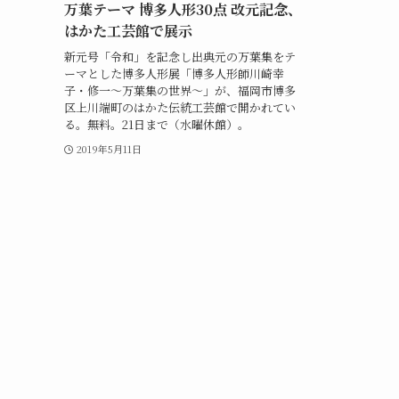
万葉テーマ 博多人形30点 改元記念、
はかた工芸館で展示
新元号「令和」を記念し出典元の万葉集をテ
ーマとした博多人形展「博多人形師川崎幸
子・修一～万葉集の世界～」が、福岡市博多
区上川端町のはかた伝統工芸館で開かれてい
る。無料。21日まで（水曜休館）。
2019年5月11日