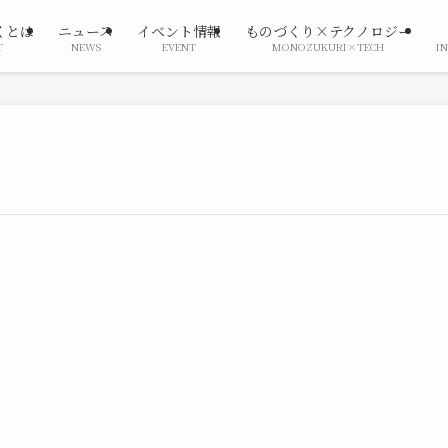
くとは
ニュース
イベント情報
ものづくり×テクノロジー
T
NEWS
EVENT
MONOZUKURI×TECH
I