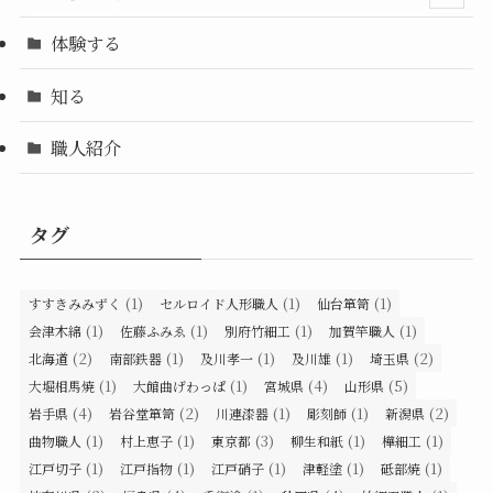
体験する
知る
職人紹介
タグ
(1)
(1)
(1)
すすきみみずく
セルロイド人形職人
仙台箪笥
(1)
(1)
(1)
(1)
会津木綿
佐藤ふみゑ
別府竹細工
加賀竿職人
(2)
(1)
(1)
(1)
(2)
北海道
南部鉄器
及川孝一
及川雄
埼玉県
(1)
(1)
(4)
(5)
大堀相馬焼
大館曲げわっぱ
宮城県
山形県
(4)
(2)
(1)
(1)
(2)
岩手県
岩谷堂箪笥
川連漆器
彫刻師
新潟県
(1)
(1)
(3)
(1)
(1)
曲物職人
村上恵子
東京都
柳生和紙
樺細工
(1)
(1)
(1)
(1)
(1)
江戸切子
江戸指物
江戸硝子
津軽塗
砥部焼