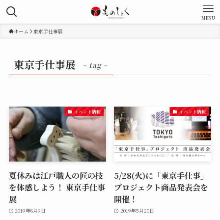
MENU
ホーム
東京手仕事展
東京手仕事展
– tag –
イベント情報
イベント情報
夏休みは江戸職人の匠の技
5/28(火)に「東京手仕事」
を体感しよう！ 東京手仕事
プロジェクト商品発表会を
展
開催！
2019年8月9日
2019年5月20日