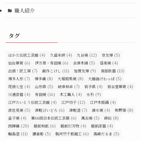
職人紹介
タグ
(4)
(4)
(12)
(5)
はかた伝統工芸館
久留米絣
九谷焼
京友禅
(6)
(6)
(5)
(4)
仙台箪笥
伊万里・有田焼
会津木綿
信楽焼
(7)
(11)
(9)
(13)
出張！匠工房
創作こけし
加賀友禅
南部鉄器
(7)
(8)
(8)
(5)
博多人形
博多織
大堀相馬焼
大館曲げわっぱ
(4)
(5)
(7)
(4)
(4)
尾張七宝
山形県
岐阜和傘
岩手県
岩谷堂箪笥
(4)
(16)
(4)
(9)
川連漆器
有田焼
木工職人
水引
(4)
(12)
(4)
江戸たいとう伝統工芸館
江戸切子
江戸木版画
(5)
(6)
(7)
(4)
(8)
波佐見焼
津軽びいどろ
津軽塗
清水焼
熊野筆
(4)
(6)
(5)
(8)
益子焼
第66回日本伝統工芸展
萬古焼
蒔絵
(20)
(6)
(4)
(4)
西陣織
越前和紙
越前打刃物
越前漆器
(11)
(5)
(6)
(5)
輪島塗
鎌倉彫
駿河竹千筋細工
高崎だるま