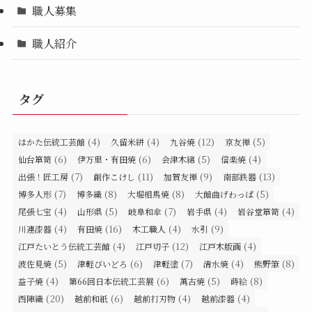
職人募集
職人紹介
タグ
(4)
(4)
(12)
(5)
はかた伝統工芸館
久留米絣
九谷焼
京友禅
(6)
(6)
(5)
(4)
仙台箪笥
伊万里・有田焼
会津木綿
信楽焼
(7)
(11)
(9)
(13)
出張！匠工房
創作こけし
加賀友禅
南部鉄器
(7)
(8)
(8)
(5)
博多人形
博多織
大堀相馬焼
大館曲げわっぱ
(4)
(5)
(7)
(4)
(4)
尾張七宝
山形県
岐阜和傘
岩手県
岩谷堂箪笥
(4)
(16)
(4)
(9)
川連漆器
有田焼
木工職人
水引
(4)
(12)
(4)
江戸たいとう伝統工芸館
江戸切子
江戸木版画
(5)
(6)
(7)
(4)
(8)
波佐見焼
津軽びいどろ
津軽塗
清水焼
熊野筆
(4)
(6)
(5)
(8)
益子焼
第66回日本伝統工芸展
萬古焼
蒔絵
(20)
(6)
(4)
(4)
西陣織
越前和紙
越前打刃物
越前漆器