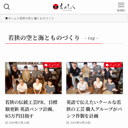
MENU
ホーム
若狭の空と海とものづくり
若狭の空と海とものづくり
– tag –
ニュース
ニュース
若狭の伝統工芸PR、目標
英語で伝えたいクールな若
額更新 英語パンフ計画、
狭の工芸 職人グループがパ
85万円目指す
ンフ作製を計画
2019年11月24日
2019年10月10日