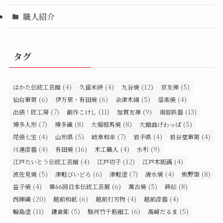
職人紹介
タグ
(4)
(4)
(12)
(5)
はかた伝統工芸館
久留米絣
九谷焼
京友禅
(6)
(6)
(5)
(4)
仙台箪笥
伊万里・有田焼
会津木綿
信楽焼
(7)
(11)
(9)
(13)
出張！匠工房
創作こけし
加賀友禅
南部鉄器
(7)
(8)
(8)
(5)
博多人形
博多織
大堀相馬焼
大館曲げわっぱ
(4)
(5)
(7)
(4)
(4)
尾張七宝
山形県
岐阜和傘
岩手県
岩谷堂箪笥
(4)
(16)
(4)
(9)
川連漆器
有田焼
木工職人
水引
(4)
(12)
(4)
江戸たいとう伝統工芸館
江戸切子
江戸木版画
(5)
(6)
(7)
(4)
(8)
波佐見焼
津軽びいどろ
津軽塗
清水焼
熊野筆
(4)
(6)
(5)
(8)
益子焼
第66回日本伝統工芸展
萬古焼
蒔絵
(20)
(6)
(4)
(4)
西陣織
越前和紙
越前打刃物
越前漆器
(11)
(5)
(6)
(5)
輪島塗
鎌倉彫
駿河竹千筋細工
高崎だるま