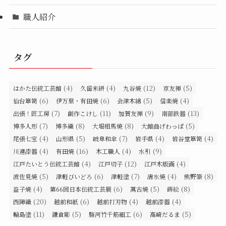
職人紹介
タグ
(4)
(4)
(12)
(5)
はかた伝統工芸館
久留米絣
九谷焼
京友禅
(6)
(6)
(5)
(4)
仙台箪笥
伊万里・有田焼
会津木綿
信楽焼
(7)
(11)
(9)
(13)
出張！匠工房
創作こけし
加賀友禅
南部鉄器
(7)
(8)
(8)
(5)
博多人形
博多織
大堀相馬焼
大館曲げわっぱ
(4)
(5)
(7)
(4)
(4)
尾張七宝
山形県
岐阜和傘
岩手県
岩谷堂箪笥
(4)
(16)
(4)
(9)
川連漆器
有田焼
木工職人
水引
(4)
(12)
(4)
江戸たいとう伝統工芸館
江戸切子
江戸木版画
(5)
(6)
(7)
(4)
(8)
波佐見焼
津軽びいどろ
津軽塗
清水焼
熊野筆
(4)
(6)
(5)
(8)
益子焼
第66回日本伝統工芸展
萬古焼
蒔絵
(20)
(6)
(4)
(4)
西陣織
越前和紙
越前打刃物
越前漆器
(11)
(5)
(6)
(5)
輪島塗
鎌倉彫
駿河竹千筋細工
高崎だるま