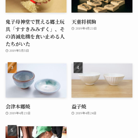
鬼子母神堂で買える郷土玩
天童将棋駒
具「すすきみみずく」、そ
2019年4月23日
の消滅危機を食い止める人
たちがいた
2019年5月5日
会津本郷焼
益子焼
2019年4月23日
2019年4月24日