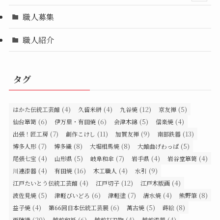
職人募集
職人紹介
タグ
(4)
(4)
(12)
(5)
はかた伝統工芸館
久留米絣
九谷焼
京友禅
(6)
(6)
(5)
(4)
仙台箪笥
伊万里・有田焼
会津木綿
信楽焼
(7)
(11)
(9)
(13)
出張！匠工房
創作こけし
加賀友禅
南部鉄器
(7)
(8)
(8)
(5)
博多人形
博多織
大堀相馬焼
大館曲げわっぱ
(4)
(5)
(7)
(4)
(4)
尾張七宝
山形県
岐阜和傘
岩手県
岩谷堂箪笥
(4)
(16)
(4)
(9)
川連漆器
有田焼
木工職人
水引
(4)
(12)
(4)
江戸たいとう伝統工芸館
江戸切子
江戸木版画
(5)
(6)
(7)
(4)
(8)
波佐見焼
津軽びいどろ
津軽塗
清水焼
熊野筆
(4)
(6)
(5)
(8)
益子焼
第66回日本伝統工芸展
萬古焼
蒔絵
(20)
(6)
(4)
(4)
西陣織
越前和紙
越前打刃物
越前漆器