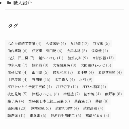
職人紹介
タグ
(4)
(4)
(12)
(5)
はかた伝統工芸館
久留米絣
九谷焼
京友禅
(6)
(6)
(5)
(4)
仙台箪笥
伊万里・有田焼
会津木綿
信楽焼
(7)
(11)
(9)
(13)
出張！匠工房
創作こけし
加賀友禅
南部鉄器
(7)
(8)
(8)
(5)
博多人形
博多織
大堀相馬焼
大館曲げわっぱ
(4)
(5)
(7)
(4)
(4)
尾張七宝
山形県
岐阜和傘
岩手県
岩谷堂箪笥
(4)
(16)
(4)
(9)
川連漆器
有田焼
木工職人
水引
(4)
(12)
(4)
江戸たいとう伝統工芸館
江戸切子
江戸木版画
(5)
(6)
(7)
(4)
(8)
波佐見焼
津軽びいどろ
津軽塗
清水焼
熊野筆
(4)
(6)
(5)
(8)
益子焼
第66回日本伝統工芸展
萬古焼
蒔絵
(20)
(6)
(4)
(4)
西陣織
越前和紙
越前打刃物
越前漆器
(11)
(5)
(6)
(5)
輪島塗
鎌倉彫
駿河竹千筋細工
高崎だるま