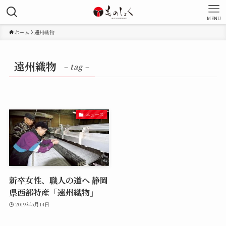
MENU
ホーム
遠州織物
遠州織物
– tag –
ニュース
新卒女性、職人の道へ 静岡
県西部特産「遠州織物」
2019年5月14日