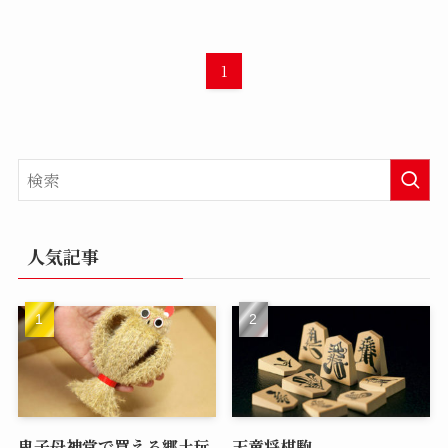
1
人気記事
鬼子母神堂で買える郷土玩
天童将棋駒