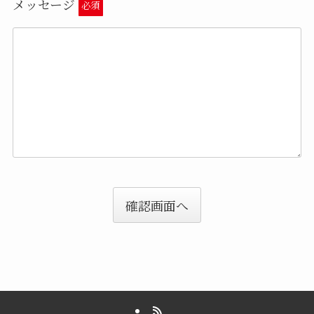
メッセージ
必須
確認画面へ