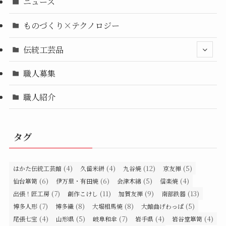
ニュース
ものづくり×テクノロジー
伝統工芸品
職人募集
職人紹介
タグ
(4)
(4)
(12)
(5)
はかた伝統工芸館
久留米絣
九谷焼
京友禅
(6)
(6)
(5)
(4)
仙台箪笥
伊万里・有田焼
会津木綿
信楽焼
(7)
(11)
(9)
(13)
出張！匠工房
創作こけし
加賀友禅
南部鉄器
(7)
(8)
(8)
(5)
博多人形
博多織
大堀相馬焼
大館曲げわっぱ
(4)
(5)
(7)
(4)
(4)
尾張七宝
山形県
岐阜和傘
岩手県
岩谷堂箪笥