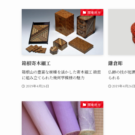
関東地方
箱根寄木細工
鎌倉彫
箱根山の豊富な樹種を活かした寄木細工 緻密
仏師の技が起源
に組み立てられた幾何学模様の魅力
られる
2019年4月26日
2019年4月26
関東地方