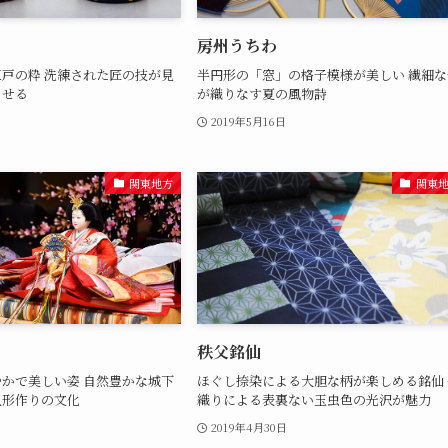
房州うちわ
戸の粋 洗練された匠の技が見
半円形の「窓」の格子模様が美しい 繊細な
らせる
が織りなす夏の風物詩
2019年5月16日
関東地方
関東
秩父銘仙
かで美しい姿 自然豊かな城下
ほぐし捺染による大胆な柄が楽しめる銘仙 
人形作りの文化
織りによる表裏ない玉虫色の光沢が魅力
2019年4月30日