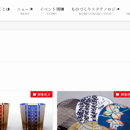
くとは
ニュース
イベント情報
ものづくり×テクノロジー
T
NEWS
EVENT
MONOZUKURI×TECH
I
関東地方
関東