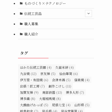
ものづくり×テクノロジー
伝統工芸品
職人募集
職人紹介
タグ
はかた伝統工芸館
(4)
久留米絣
(4)
九谷焼
(12)
京友禅
(5)
仙台箪笥
(6)
伊万里・有田焼
(6)
会津木綿
(5)
信楽焼
(4)
出張！匠工房
(7)
創作こけし
(11)
加賀友禅
(9)
南部鉄器
(13)
博多人形
(7)
博多織
(8)
大堀相馬焼
(8)
大館曲げわっぱ
(5)
尾張七宝
(4)
山形県
(5)
岐阜和傘
(7)
岩手県
(4)
岩谷堂箪笥
(4)