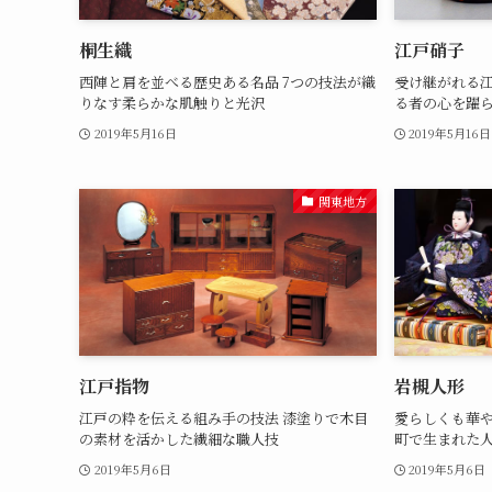
桐生織
江戸硝子
西陣と肩を並べる歴史ある名品 7つの技法が織
受け継がれる江
りなす柔らかな肌触りと光沢
る者の心を躍
2019年5月16日
2019年5月16日
関東地方
江戸指物
岩槻人形
江戸の粋を伝える組み手の技法 漆塗りで木目
愛らしくも華や
の素材を活かした繊細な職人技
町で生まれた
2019年5月6日
2019年5月6日