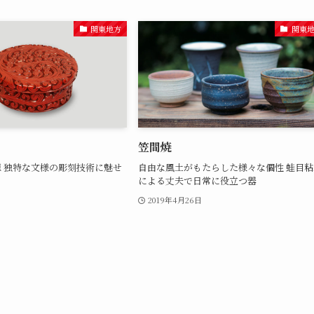
関東地方
関東
笠間焼
 独特な文様の彫刻技術に魅せ
自由な風土がもたらした様々な個性 蛙目粘
による丈夫で日常に役立つ器
日
2019年4月26日