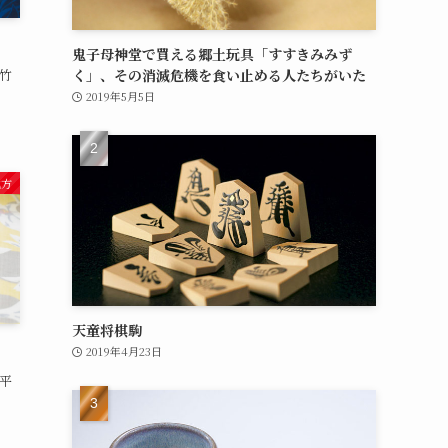
鬼子母神堂で買える郷土玩具「すすきみみず
竹
く」、その消滅危機を食い止める人たちがいた
2019年5月5日
地方
天童将棋駒
2019年4月23日
平