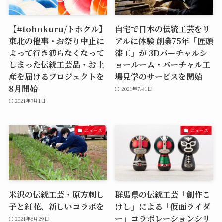
【#tohokuru/トホクル】
自宅で日本の伝統工芸をリ
東北の催事・お祭り中止に
アルに体験 創業75年「匠頭
よって行き渡らなくなって
漆工」が 3Dバーチャルシ
しまった伝統工芸品・お土
ョールーム・バーチャル工
産を届けるプロジェクトを
場見学のサービスを開始
8月開始
2021年7月1日
2021年7月1日
ニュース
ニュース
米沢の伝統工芸・原方刺し
群馬県の伝統工芸「創作こ
子と紅花、新しいコラボを
けし」による「仮面ライダ
ー」コラボレーションシリ
2021年6月29日