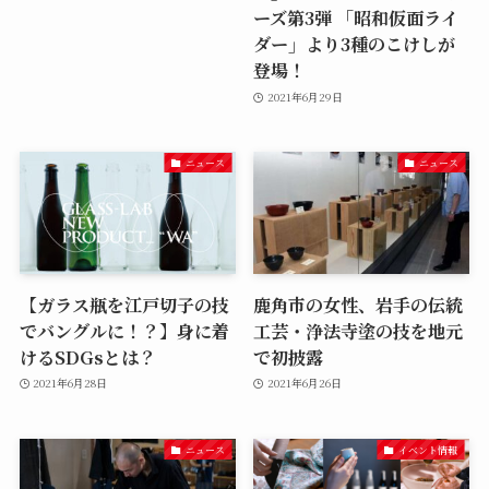
ーズ第3弾 「昭和仮面ライ
ダー」より3種のこけしが
登場！
2021年6月29日
ニュース
ニュース
【ガラス瓶を江戸切子の技
鹿角市の女性、岩手の伝統
でバングルに！？】身に着
工芸・浄法寺塗の技を地元
けるSDGsとは？
で初披露
2021年6月28日
2021年6月26日
ニュース
イベント情報