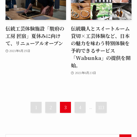
伝統工芸体験施設「駿府の
伝統職人とスイートルーム
工房 匠宿」夏休みに向け
貸切×工芸体験など、日本
て、リニューアルオープン
の魅力を味わう特別体験を
予約できるサービス
2021年6月25日
「Wabunka」の提供を開
始。
2021年6月23日
1
2
3
4
...
113