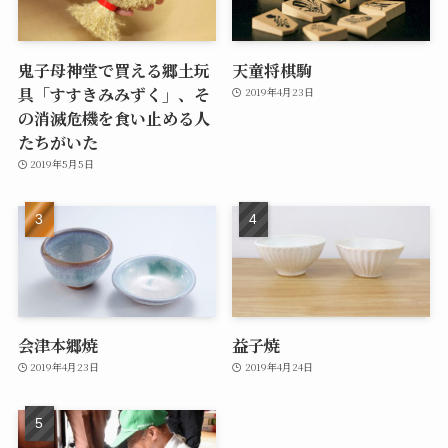
鬼子母神堂で買える郷土玩
天童将棋駒
具「すすきみみずく」、そ
2019年4月23日
の消滅危機を食い止める人
たちがいた
2019年5月5日
会津本郷焼
益子焼
2019年4月23日
2019年4月24日