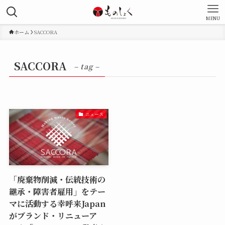
MENU
ホーム
SACCORA
SACCORA
– tag –
ニュース
「廃棄物削減・伝統技術の
継承・障害者雇用」をテー
マに活動する幸呼来Japan
がブランド・リニューア