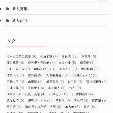
職人募集
職人紹介
タグ
(4)
(4)
(12)
(5)
はかた伝統工芸館
久留米絣
九谷焼
京友禅
(6)
(6)
(5)
(4)
仙台箪笥
伊万里・有田焼
会津木綿
信楽焼
(7)
(11)
(9)
(13)
出張！匠工房
創作こけし
加賀友禅
南部鉄器
(7)
(8)
(8)
(5)
博多人形
博多織
大堀相馬焼
大館曲げわっぱ
(4)
(5)
(7)
(4)
(4)
尾張七宝
山形県
岐阜和傘
岩手県
岩谷堂箪笥
(4)
(16)
(4)
(9)
川連漆器
有田焼
木工職人
水引
(4)
(12)
(4)
江戸たいとう伝統工芸館
江戸切子
江戸木版画
(5)
(6)
(7)
(4)
(8)
波佐見焼
津軽びいどろ
津軽塗
清水焼
熊野筆
(4)
(6)
(5)
(8)
益子焼
第66回日本伝統工芸展
萬古焼
蒔絵
(20)
(6)
(4)
(4)
西陣織
越前和紙
越前打刃物
越前漆器