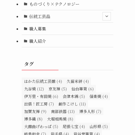
ものづくり×テクノロジー
伝統工芸品
職人募集
職人紹介
タグ
はかた伝統工芸館
(4)
久留米絣
(4)
九谷焼
(12)
京友禅
(5)
仙台箪笥
(6)
伊万里・有田焼
(6)
会津木綿
(5)
信楽焼
(4)
出張！匠工房
(7)
創作こけし
(11)
加賀友禅
(9)
南部鉄器
(13)
博多人形
(7)
博多織
(8)
大堀相馬焼
(8)
大館曲げわっぱ
(5)
尾張七宝
(4)
山形県
(5)
岐阜和傘
(7)
岩手県
(4)
岩谷堂箪笥
(4)