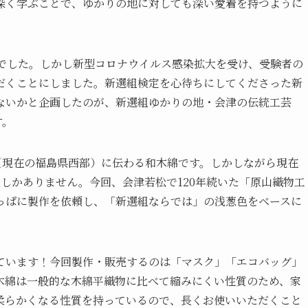
深く学ぶことで、ゆかりの地に対しても深い愛着を持つように
定でした。しかし新型コロナウイルス感染拡大を受け、受験者の
だくことにしました。新選組検定を心待ちにしてくださった新
ないかと企画したのが、新選組ゆかりの地・会津の伝統工芸
す。
（現在の福島県西部）に伝わる和木綿です。しかしながら現在
しかありません。今回、会津若松で120年続いた「原山織物工
っぱに製作を依頼し、「新選組ならでは」の浅葱色をベースに
。
ています！今回製作・販売するのは「マスク」「エコバッグ」
木綿は一般的な木綿平織物に比べて縮みにくい性質のため、家
柔らかくなる性質を持っているので、長くお使いいただくこと