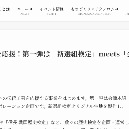
くとは
ニュース
イベント情報
ものづくり×テクノロジー
T
NEWS
EVENT
MONOZUKURI×TECH
I
応援！第一弾は「新選組検定」meets「
本の伝統工芸を応援する事業をはじめます。第一弾は会津木綿
ボレーション企画です。新選組検定オリジナル生地を製作し、
や「信長 戦国歴史検定」など、数々の歴史検定を企画・運営し