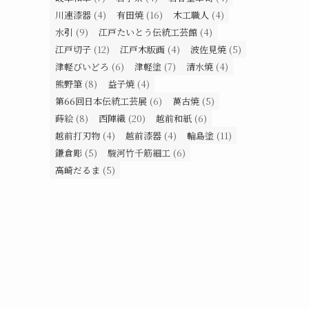
川連漆器
(4)
有田焼
(16)
木工職人
(4)
水引
(9)
江戸たいとう伝統工芸館
(4)
江戸切子
(12)
江戸木版画
(4)
波佐見焼
(5)
津軽びいどろ
(6)
津軽塗
(7)
清水焼
(4)
熊野筆
(8)
益子焼
(4)
第66回日本伝統工芸展
(6)
萬古焼
(5)
蒔絵
(8)
西陣織
(20)
越前和紙
(6)
越前打刃物
(4)
越前漆器
(4)
輪島塗
(11)
鎌倉彫
(5)
駿河竹千筋細工
(6)
高崎だるま
(5)