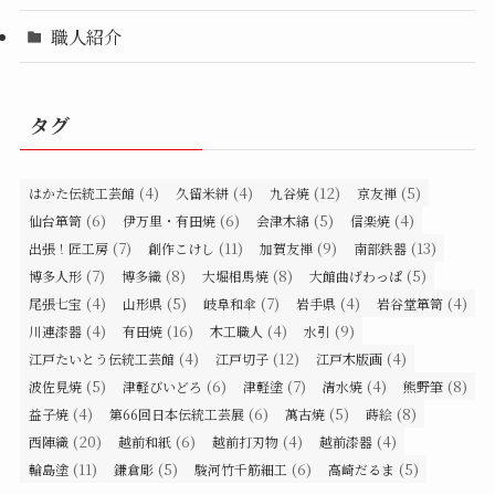
職人紹介
タグ
(4)
(4)
(12)
(5)
はかた伝統工芸館
久留米絣
九谷焼
京友禅
(6)
(6)
(5)
(4)
仙台箪笥
伊万里・有田焼
会津木綿
信楽焼
(7)
(11)
(9)
(13)
出張！匠工房
創作こけし
加賀友禅
南部鉄器
(7)
(8)
(8)
(5)
博多人形
博多織
大堀相馬焼
大館曲げわっぱ
(4)
(5)
(7)
(4)
(4)
尾張七宝
山形県
岐阜和傘
岩手県
岩谷堂箪笥
(4)
(16)
(4)
(9)
川連漆器
有田焼
木工職人
水引
(4)
(12)
(4)
江戸たいとう伝統工芸館
江戸切子
江戸木版画
(5)
(6)
(7)
(4)
(8)
波佐見焼
津軽びいどろ
津軽塗
清水焼
熊野筆
(4)
(6)
(5)
(8)
益子焼
第66回日本伝統工芸展
萬古焼
蒔絵
(20)
(6)
(4)
(4)
西陣織
越前和紙
越前打刃物
越前漆器
(11)
(5)
(6)
(5)
輪島塗
鎌倉彫
駿河竹千筋細工
高崎だるま