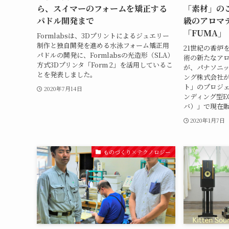
ら、スイマーのフォームを矯正する
「素材」の
パドル開発まで
級のアロマ
「FUMA」
Formlabsは、3Dプリントによるジュエリー
制作と独自開発を進める水泳フォーム矯正用
21世紀の香炉
パドルの開発に、Formlabsの光造形（SLA）
術の新たなアロ
方式3Dプリンタ「Form 2」を活用しているこ
が、パナソニ
とを発表しました。
ング株式会社
ト」のプロジ
2020年7月14日
ンディング型E
バ）」で現在
2020年1月7日
ものづくり×テクノロジー