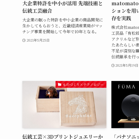
大企業特許を中小が活用 先端技術と
matoma
伝統工芸融合
ションを用
存を実践
大企業の眠った特許を中小企業の商品開発に
生かしてもらおうと、近畿経済産業局がマッ
株式会社mat
チング事業を開始して今年で10年となる。
工芸品「有松絞
アクリルなど
2021年5月25日
たあたらしい
不足が深刻な
伝統継承を行
2021年5月19日
ものづくり×テクノロジー
伝統工芸×3Dプリントジュエリーか
「パナソニ