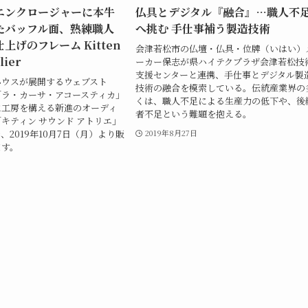
エンクロージャーに本牛
仏具とデジタル『融合』…職人不
たバッフル面、熟練職人
へ挑む 手仕事補う製造技術
上げのフレーム Kitten
会津若松市の仏壇・仏具・位牌（いはい）
lier
ーカー保志が県ハイテクプラザ会津若松技
支援センターと連携、手仕事とデジタル製
ハウスが展開するウェブスト
技術の融合を模索している。伝統産業界の
「ラ・カーサ・アコースティカ」
くは、職人不足による生産力の低下や、後
に工房を構える新進のオーディ
者不足という難題を抱える。
キティン サウンド アトリエ」
、2019年10月7日（月）より販
2019年8月27日
ます。