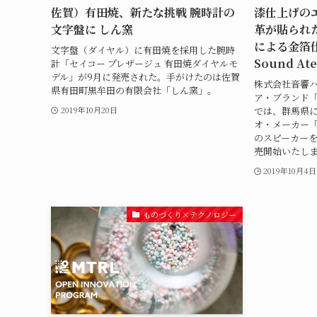
佐賀）有田焼、新たな挑戦 腕時計の
漆仕上げの
文字盤に しん窯
革が貼られ
による金箔仕
文字盤（ダイヤル）に有田焼を採用した腕時
Sound Ate
計「セイコー プレザージュ 有田焼ダイヤルモ
デル」が9月に発売された。手がけたのは佐賀
株式会社音響
県有田町黒牟田の有限会社「しん窯」。
ア・ブランド
では、群馬県
2019年10月20日
オ・メーカー「
のスピーカーを
売開始いたし
2019年10月4日
ものづくり×テクノロジー