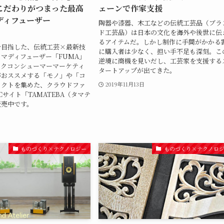
こだわりがつまった最高
ェーンで作家支援
ディフューザー
陶器や漆器、木工などの伝統工芸品（ブラ
ド工芸品）は日本の文化を海外や後世に伝
るアイテムだ。しかし制作に手間がかかる
を目指した、伝統工芸×最新技
に購入者は少なく、担い手不足も深刻。こ
マディフューザー「FUMA」
逆境に商機を見いだし、工芸家を支援する
ックコンシューマーマーケティ
タートアップが出てきた。
がおススメする「モノ」や「コ
ェクトを集めた、クラウドファ
2019年11月13日
Cサイト「TAMATEBA（タマテ
販売中です。
ものづくり×テクノロジー
ものづくり×テクノロ