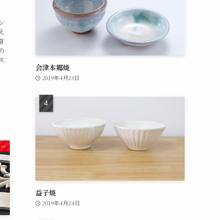
ン
え
割
の
ス
会津本郷焼
2019年4月23日
ジー
益子焼
2019年4月24日