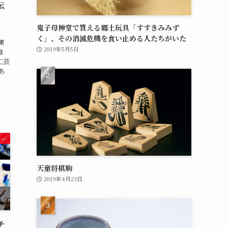
伝
鬼子母神堂で買える郷土玩具「すすきみみず
く」、その消滅危機を食い止める人たちがいた
東
2019年5月5日
ま
工芸
あ
ジー
天童将棋駒
2019年4月23日
チ