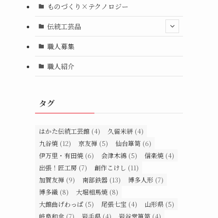
ものづくり×テクノロジー
伝統工芸品
職人募集
職人紹介
タグ
はかた伝統工芸館
(4)
久留米絣
(4)
九谷焼
(12)
京友禅
(5)
仙台箪笥
(6)
伊万里・有田焼
(6)
会津木綿
(5)
信楽焼
(4)
出張！匠工房
(7)
創作こけし
(11)
加賀友禅
(9)
南部鉄器
(13)
博多人形
(7)
博多織
(8)
大堀相馬焼
(8)
大館曲げわっぱ
(5)
尾張七宝
(4)
山形県
(5)
岐阜和傘
(7)
岩手県
(4)
岩谷堂箪笥
(4)