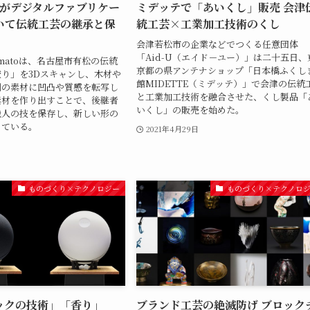
toがデジタルファブリケー
ミデッテで「あいくし」販売 会津
いて伝統工芸の継承と保
統工芸×工業加工技術のくし
会津若松市の企業などでつくる任意団体
「Aid-U（エイド－ユー）」は二十五日、
omatoは、名古屋市有松の伝統
京都の県アンテナショップ「日本橋ふくし
り」を3Dスキャンし、木材や
館MIDETTE（ミデッテ）」で会津の伝統
別の素材に凹凸や質感を転写し
と工業加工技術を融合させた、くし製品「
素材を作り出すことで、後継者
いくし」の販売を始めた。
職人の技を保存し、新しい形の
っている。
2021年4月29日
ものづくり×テクノロジー
ものづくり×テクノロ
ックの技術」「香り」
ブランド工芸の絶滅防げ ブロック