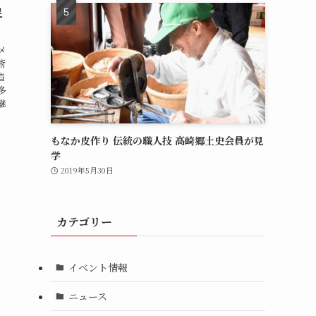
足
メ
術
造
多
継
もなか皮作り 伝統の職人技 高崎郷土史会員が見
学
2019年5月30日
カテゴリー
イベント情報
ニュース