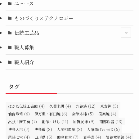
ニュース
ものづくり×テクノロジー
伝統工芸品
職人募集
職人紹介
タグ
(4)
(4)
(12)
(5)
はかた伝統工芸館
久留米絣
九谷焼
京友禅
(6)
(6)
(5)
(4)
仙台箪笥
伊万里・有田焼
会津木綿
信楽焼
(7)
(11)
(9)
(13)
出張！匠工房
創作こけし
加賀友禅
南部鉄器
(7)
(8)
(8)
(5)
博多人形
博多織
大堀相馬焼
大館曲げわっぱ
(4)
(5)
(7)
(4)
(4)
尾張七宝
山形県
岐阜和傘
岩手県
岩谷堂箪笥