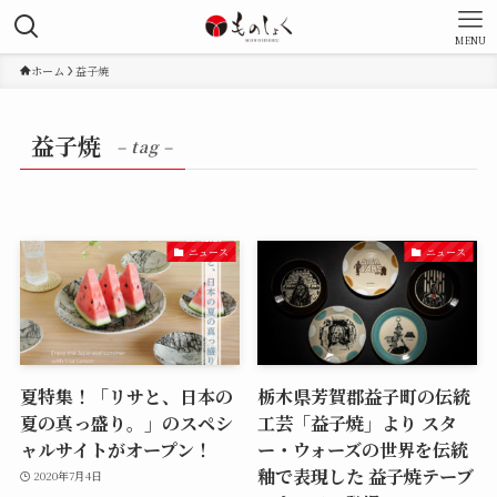
MENU
ホーム
益子焼
益子焼
– tag –
ニュース
ニュース
夏特集！「リサと、日本の
栃木県芳賀郡益子町の伝統
夏の真っ盛り。」のスペシ
工芸「益子焼」より スタ
ャルサイトがオープン！
ー・ウォーズの世界を伝統
釉で表現した 益子焼テーブ
2020年7月4日