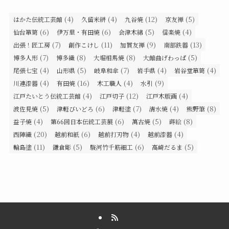
(4)
(4)
(12)
(5)
はかた伝統工芸館
久留米絣
九谷焼
京友禅
(6)
(6)
(5)
(4)
仙台箪笥
伊万里・有田焼
会津木綿
信楽焼
(7)
(11)
(9)
(13)
出張！匠工房
創作こけし
加賀友禅
南部鉄器
(7)
(8)
(8)
(5)
博多人形
博多織
大堀相馬焼
大館曲げわっぱ
(4)
(5)
(7)
(4)
(4)
尾張七宝
山形県
岐阜和傘
岩手県
岩谷堂箪笥
(4)
(16)
(4)
(9)
川連漆器
有田焼
木工職人
水引
(4)
(12)
(4)
江戸たいとう伝統工芸館
江戸切子
江戸木版画
(5)
(6)
(7)
(4)
(8)
波佐見焼
津軽びいどろ
津軽塗
清水焼
熊野筆
(4)
(6)
(5)
(8)
益子焼
第66回日本伝統工芸展
萬古焼
蒔絵
(20)
(6)
(4)
(4)
西陣織
越前和紙
越前打刃物
越前漆器
(11)
(5)
(6)
(5)
輪島塗
鎌倉彫
駿河竹千筋細工
高崎だるま