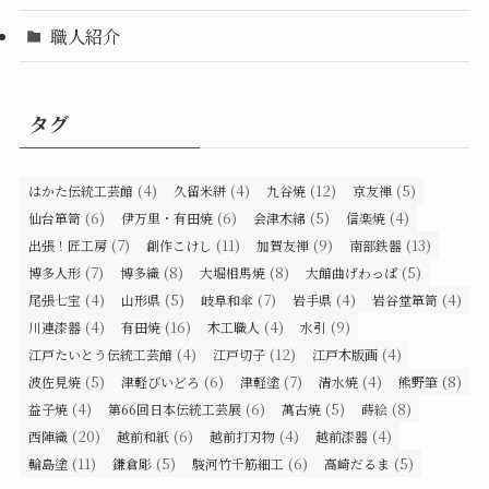
職人紹介
タグ
(4)
(4)
(12)
(5)
はかた伝統工芸館
久留米絣
九谷焼
京友禅
(6)
(6)
(5)
(4)
仙台箪笥
伊万里・有田焼
会津木綿
信楽焼
(7)
(11)
(9)
(13)
出張！匠工房
創作こけし
加賀友禅
南部鉄器
(7)
(8)
(8)
(5)
博多人形
博多織
大堀相馬焼
大館曲げわっぱ
(4)
(5)
(7)
(4)
(4)
尾張七宝
山形県
岐阜和傘
岩手県
岩谷堂箪笥
(4)
(16)
(4)
(9)
川連漆器
有田焼
木工職人
水引
(4)
(12)
(4)
江戸たいとう伝統工芸館
江戸切子
江戸木版画
(5)
(6)
(7)
(4)
(8)
波佐見焼
津軽びいどろ
津軽塗
清水焼
熊野筆
(4)
(6)
(5)
(8)
益子焼
第66回日本伝統工芸展
萬古焼
蒔絵
(20)
(6)
(4)
(4)
西陣織
越前和紙
越前打刃物
越前漆器
(11)
(5)
(6)
(5)
輪島塗
鎌倉彫
駿河竹千筋細工
高崎だるま