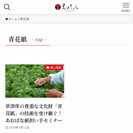
MENU
ホーム
青花紙
青花紙
– tag –
職人募集
草津市の貴重な文化財「青
花紙」の技術を受け継ぐ！
あおばな紙担い手セミナー
2020年3月12日