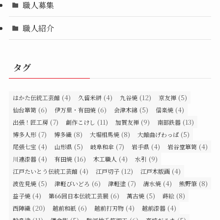
職人募集
職人紹介
タグ
(4)
(4)
(12)
(5)
はかた伝統工芸館
久留米絣
九谷焼
京友禅
(6)
(6)
(5)
(4)
仙台箪笥
伊万里・有田焼
会津木綿
信楽焼
(7)
(11)
(9)
(13)
出張！匠工房
創作こけし
加賀友禅
南部鉄器
(7)
(8)
(8)
(5)
博多人形
博多織
大堀相馬焼
大館曲げわっぱ
(4)
(5)
(7)
(4)
(4)
尾張七宝
山形県
岐阜和傘
岩手県
岩谷堂箪笥
(4)
(16)
(4)
(9)
川連漆器
有田焼
木工職人
水引
(4)
(12)
(4)
江戸たいとう伝統工芸館
江戸切子
江戸木版画
(5)
(6)
(7)
(4)
(8)
波佐見焼
津軽びいどろ
津軽塗
清水焼
熊野筆
(4)
(6)
(5)
(8)
益子焼
第66回日本伝統工芸展
萬古焼
蒔絵
(20)
(6)
(4)
(4)
西陣織
越前和紙
越前打刃物
越前漆器