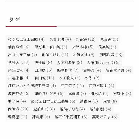
タグ
(4)
(4)
(12)
(5)
はかた伝統工芸館
久留米絣
九谷焼
京友禅
(6)
(6)
(5)
(4)
仙台箪笥
伊万里・有田焼
会津木綿
信楽焼
(7)
(11)
(9)
(13)
出張！匠工房
創作こけし
加賀友禅
南部鉄器
(7)
(8)
(8)
(5)
博多人形
博多織
大堀相馬焼
大館曲げわっぱ
(4)
(5)
(7)
(4)
(4)
尾張七宝
山形県
岐阜和傘
岩手県
岩谷堂箪笥
(4)
(16)
(4)
(9)
川連漆器
有田焼
木工職人
水引
(4)
(12)
(4)
江戸たいとう伝統工芸館
江戸切子
江戸木版画
(5)
(6)
(7)
(4)
(8)
波佐見焼
津軽びいどろ
津軽塗
清水焼
熊野筆
(4)
(6)
(5)
(8)
益子焼
第66回日本伝統工芸展
萬古焼
蒔絵
(20)
(6)
(4)
(4)
西陣織
越前和紙
越前打刃物
越前漆器
(11)
(5)
(6)
(5)
輪島塗
鎌倉彫
駿河竹千筋細工
高崎だるま