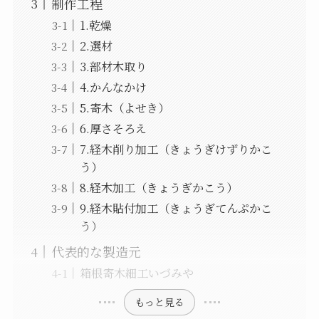
制作工程
1.乾燥
2.選材
3.部材木取り
4.かんなかけ
5.寄木（よせき）
6.厚さそろえ
7.経木削り加工（きょうぎけずりかこ
う）
8.経木加工（きょうぎかこう）
9.経木貼付加工（きょうぎてんぷかこ
う）
代表的な製造元
箱根寄木細工いづみや
もっと見る