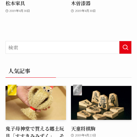
松本家具
木曽漆器
2019年4月30日
2019年4月30日
人気記事
鬼子母神堂で買える郷土玩
天童将棋駒
具「すすきみみずく」、そ
2019年4月23日