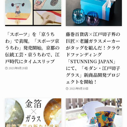
「スポーツ」を「京うち
藤巻百貨店×江戸切子界の
わ」で表現。「スポーツ京
巨匠×老舗ガラスメーカー
うちわ」発売開始。京都の
がタッグを組んだ！クラウ
伝統工芸・京うちわで、江
ドファンディング
戸時代にタイムスリップ
「STUNNING JAPAN」
にて、「モダン・江戸切子
2021年8月20日
グラス」新商品開発プロジ
ェクトを開始！
2021年8月10日