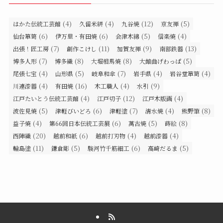
(4)
(4)
(12)
(5)
はかた伝統工芸館
久留米絣
九谷焼
京友禅
(6)
(6)
(5)
(4)
仙台箪笥
伊万里・有田焼
会津木綿
信楽焼
(7)
(11)
(9)
(13)
出張！匠工房
創作こけし
加賀友禅
南部鉄器
(7)
(8)
(8)
(5)
博多人形
博多織
大堀相馬焼
大館曲げわっぱ
(4)
(5)
(7)
(4)
(4)
尾張七宝
山形県
岐阜和傘
岩手県
岩谷堂箪笥
(4)
(16)
(4)
(9)
川連漆器
有田焼
木工職人
水引
(4)
(12)
(4)
江戸たいとう伝統工芸館
江戸切子
江戸木版画
(5)
(6)
(7)
(4)
(8)
波佐見焼
津軽びいどろ
津軽塗
清水焼
熊野筆
(4)
(6)
(5)
(8)
益子焼
第66回日本伝統工芸展
萬古焼
蒔絵
(20)
(6)
(4)
(4)
西陣織
越前和紙
越前打刃物
越前漆器
(11)
(5)
(6)
(5)
輪島塗
鎌倉彫
駿河竹千筋細工
高崎だるま