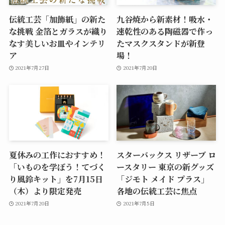
伝統工芸「加飾紙」の新た
九谷焼から新素材！吸水・
な挑戦 金箔とガラスが織り
速乾性のある陶磁器で作っ
なす美しいお皿やインテリ
たマスクスタンドが新登
ア
場！
2021年7月27日
2021年7月20日
夏休みの工作におすすめ！
スターバックス リザーブ ロ
「いものを学ぼう！てづく
ースタリー 東京の新グッズ
り風鈴キット」を7月15日
「ジモト メイド プラス」
（木）より限定発売
各地の伝統工芸に焦点
2021年7月20日
2021年7月5日