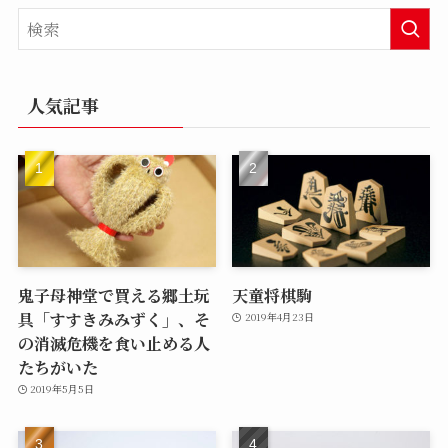
人気記事
鬼子母神堂で買える郷土玩
天童将棋駒
具「すすきみみずく」、そ
2019年4月23日
の消滅危機を食い止める人
たちがいた
2019年5月5日