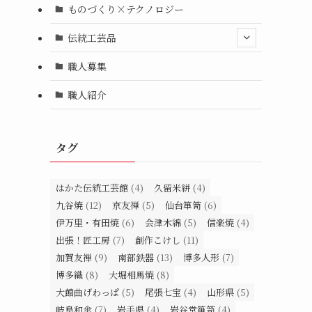
ものづくり×テクノロジー
伝統工芸品
職人募集
職人紹介
タグ
はかた伝統工芸館
(4)
久留米絣
(4)
九谷焼
(12)
京友禅
(5)
仙台箪笥
(6)
伊万里・有田焼
(6)
会津木綿
(5)
信楽焼
(4)
出張！匠工房
(7)
創作こけし
(11)
加賀友禅
(9)
南部鉄器
(13)
博多人形
(7)
博多織
(8)
大堀相馬焼
(8)
大館曲げわっぱ
(5)
尾張七宝
(4)
山形県
(5)
岐阜和傘
(7)
岩手県
(4)
岩谷堂箪笥
(4)