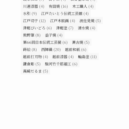
川連漆器
(4)
有田焼
(16)
木工職人
(4)
水引
(9)
江戸たいとう伝統工芸館
(4)
江戸切子
(12)
江戸木版画
(4)
波佐見焼
(5)
津軽びいどろ
(6)
津軽塗
(7)
清水焼
(4)
熊野筆
(8)
益子焼
(4)
第66回日本伝統工芸展
(6)
萬古焼
(5)
蒔絵
(8)
西陣織
(20)
越前和紙
(6)
越前打刃物
(4)
越前漆器
(4)
輪島塗
(11)
鎌倉彫
(5)
駿河竹千筋細工
(6)
高崎だるま
(5)