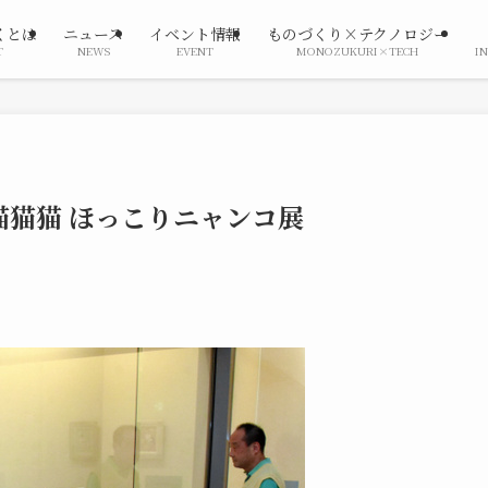
くとは
ニュース
イベント情報
ものづくり×テクノロジー
T
NEWS
EVENT
MONOZUKURI×TECH
I
猫猫 ほっこりニャンコ展