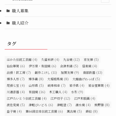
職人募集
職人紹介
タグ
(4)
(4)
(12)
(5)
はかた伝統工芸館
久留米絣
九谷焼
京友禅
(6)
(6)
(5)
(4)
仙台箪笥
伊万里・有田焼
会津木綿
信楽焼
(7)
(11)
(9)
(13)
出張！匠工房
創作こけし
加賀友禅
南部鉄器
(7)
(8)
(8)
(5)
博多人形
博多織
大堀相馬焼
大館曲げわっぱ
(4)
(5)
(7)
(4)
(4)
尾張七宝
山形県
岐阜和傘
岩手県
岩谷堂箪笥
(4)
(16)
(4)
(9)
川連漆器
有田焼
木工職人
水引
(4)
(12)
(4)
江戸たいとう伝統工芸館
江戸切子
江戸木版画
(5)
(6)
(7)
(4)
(8)
波佐見焼
津軽びいどろ
津軽塗
清水焼
熊野筆
(4)
(6)
(5)
(8)
益子焼
第66回日本伝統工芸展
萬古焼
蒔絵