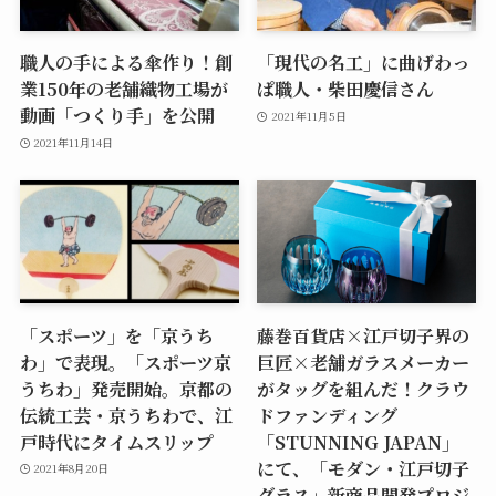
職人の手による傘作り！創
「現代の名工」に曲げわっ
業150年の老舗織物工場が
ぱ職人・柴田慶信さん
動画「つくり手」を公開
2021年11月5日
2021年11月14日
「スポーツ」を「京うち
藤巻百貨店×江戸切子界の
わ」で表現。「スポーツ京
巨匠×老舗ガラスメーカー
うちわ」発売開始。京都の
がタッグを組んだ！クラウ
伝統工芸・京うちわで、江
ドファンディング
戸時代にタイムスリップ
「STUNNING JAPAN」
にて、「モダン・江戸切子
2021年8月20日
グラス」新商品開発プロジ