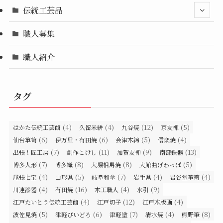
伝統工芸品
職人募集
職人紹介
タグ
(4)
(4)
(12)
(5)
はかた伝統工芸館
久留米絣
九谷焼
京友禅
(6)
(6)
(5)
(4)
仙台箪笥
伊万里・有田焼
会津木綿
信楽焼
(7)
(11)
(9)
(13)
出張！匠工房
創作こけし
加賀友禅
南部鉄器
(7)
(8)
(8)
(5)
博多人形
博多織
大堀相馬焼
大館曲げわっぱ
(4)
(5)
(7)
(4)
(4)
尾張七宝
山形県
岐阜和傘
岩手県
岩谷堂箪笥
(4)
(16)
(4)
(9)
川連漆器
有田焼
木工職人
水引
(4)
(12)
(4)
江戸たいとう伝統工芸館
江戸切子
江戸木版画
(5)
(6)
(7)
(4)
(8)
波佐見焼
津軽びいどろ
津軽塗
清水焼
熊野筆