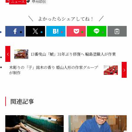
ニュース
甲州印伝
よかったらシェアしてね！
13番曳山「鯱」31年ぶり修復へ 輪島塗職人が作業
木彫りの「子」銘木の香り 姫山人形の作家グループ
が制作
関連記事