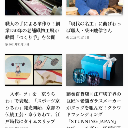
職人の手による傘作り！創
「現代の名工」に曲げわっ
業150年の老舗織物工場が
ぱ職人・柴田慶信さん
動画「つくり手」を公開
2021年11月5日
2021年11月14日
「スポーツ」を「京うち
藤巻百貨店×江戸切子界の
わ」で表現。「スポーツ京
巨匠×老舗ガラスメーカー
うちわ」発売開始。京都の
がタッグを組んだ！クラウ
伝統工芸・京うちわで、江
ドファンディング
戸時代にタイムスリップ
「STUNNING JAPAN」