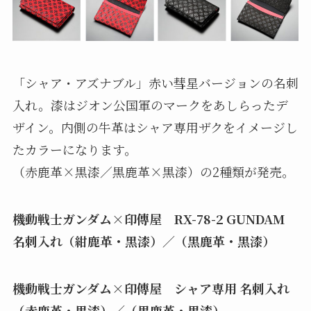
「シャア・アズナブル」赤い彗星バージョンの名刺
入れ。漆はジオン公国軍のマークをあしらったデ
ザイン。内側の牛革はシャア専用ザクをイメージし
たカラーになります。
（赤鹿革×黒漆／黒鹿革×黒漆）の2種類が発売。
機動戦士ガンダム×印傳屋 RX-78-2 GUNDAM
名刺入れ（紺鹿革・黒漆）／（黒鹿革・黒漆）
機動戦士ガンダム×印傳屋 シャア専用 名刺入れ
（赤鹿革・黒漆）／（黒鹿革・黒漆）