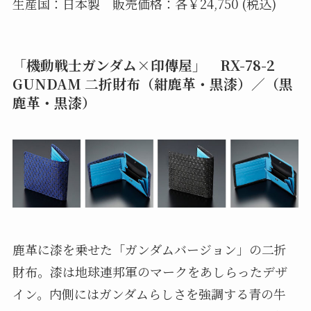
生産国：日本製 販売価格：各￥24,750 (税込)
「機動戦士ガンダム×印傳屋」 RX-78-2
GUNDAM 二折財布（紺鹿革・黒漆）／（黒
鹿革・黒漆）
鹿革に漆を乗せた「ガンダムバージョン」の二折
財布。漆は地球連邦軍のマークをあしらったデザ
イン。内側にはガンダムらしさを強調する青の牛