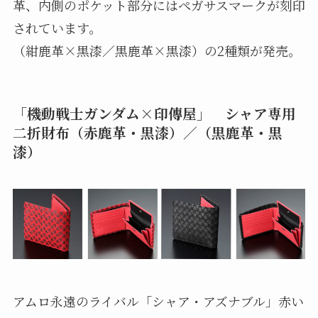
革、内側のポケット部分にはペガサスマークが刻印
されています。
（紺鹿革×黒漆／黒鹿革×黒漆）の2種類が発売。
「機動戦士ガンダム×印傳屋」 シャア専用
二折財布（赤鹿革・黒漆）／（黒鹿革・黒
漆）
アムロ永遠のライバル「シャア・アズナブル」赤い