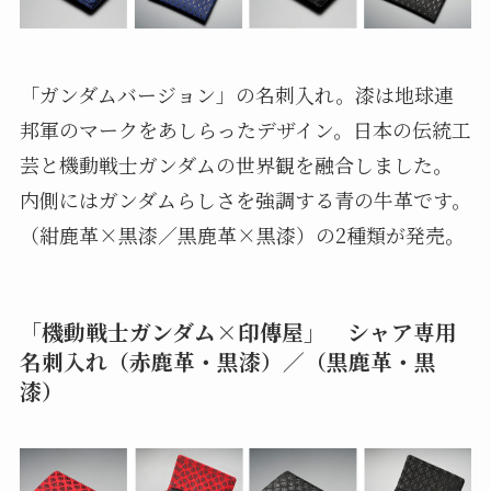
「ガンダムバージョン」の名刺入れ。漆は地球連
邦軍のマークをあしらったデザイン。日本の伝統工
芸と機動戦士ガンダムの世界観を融合しました。
内側にはガンダムらしさを強調する青の牛革です。
（紺鹿革×黒漆／黒鹿革×黒漆）の2種類が発売。
「機動戦士ガンダム×印傳屋」 シャア専用
名刺入れ（赤鹿革・黒漆）／（黒鹿革・黒
漆）