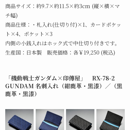
商品サイズ：約9.7×約11.5×約3cm (縦×横×マ
チ幅)
商品仕様：・札入れ(仕切り付)×1、カードポケッ
ト×4、ポケット×3
内側の小銭入れはホック式で中仕切り付きです。
生産国：日本製 販売価格：各￥19,250 (税込)
「機動戦士ガンダム×印傳屋」 RX-78-2
GUNDAM 名刺入れ（紺鹿革・黒漆）／（黒
鹿革・黒漆）