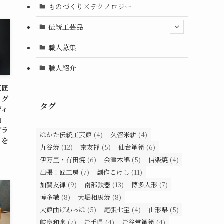
ものづくり×テクノロジー
伝統工芸品
職人募集
職人紹介
巨匠
ッグ
タグ
ディ
N」
グラ
はかた伝統工芸館
(4)
久留米絣
(4)
トを
九谷焼
(12)
京友禅
(5)
仙台箪笥
(6)
伊万里・有田焼
(6)
会津木綿
(5)
信楽焼
(4)
出張！匠工房
(7)
創作こけし
(11)
加賀友禅
(9)
南部鉄器
(13)
博多人形
(7)
博多織
(8)
大堀相馬焼
(8)
大館曲げわっぱ
(5)
尾張七宝
(4)
山形県
(5)
岐阜和傘
(7)
岩手県
(4)
岩谷堂箪笥
(4)