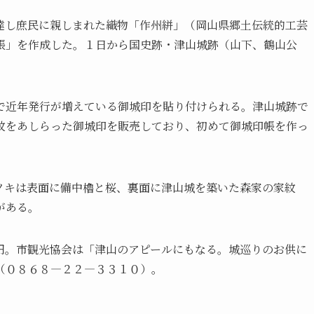
達し庶民に親しまれた織物「作州絣」（岡山県郷土伝統的工芸
帳」を作成した。１日から国史跡・津山城跡（山下、鶴山公
で近年発行が増えている御城印を貼り付けられる。津山城跡で
紋をあしらった御城印を販売しており、初めて御城印帳を作っ
ノキは表面に備中櫓と桜、裏面に津山城を築いた森家の家紋
がある。
円。市観光協会は「津山のアピールにもなる。城巡りのお供に
（０８６８―２２―３３１０）。