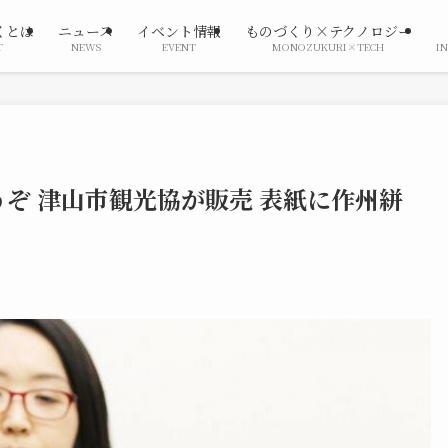
くとは
ニュース
イベント情報
ものづくり×テクノロジー
T
NEWS
EVENT
MONOZUKURI×TECH
I
ぞ 津山市観光協が販売 表紙に作州絣