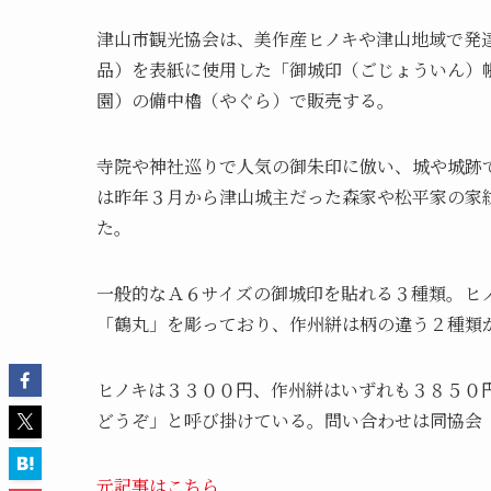
津山市観光協会は、美作産ヒノキや津山地域で発
品）を表紙に使用した「御城印（ごじょういん）
園）の備中櫓（やぐら）で販売する。
寺院や神社巡りで人気の御朱印に倣い、城や城跡
は昨年３月から津山城主だった森家や松平家の家
た。
一般的なＡ６サイズの御城印を貼れる３種類。ヒ
「鶴丸」を彫っており、作州絣は柄の違う２種類
ヒノキは３３００円、作州絣はいずれも３８５０
どうぞ」と呼び掛けている。問い合わせは同協会
元記事はこちら