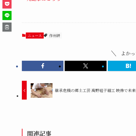
ニュース
作州絣
よかっ
継承危機の郷土工芸 高野組子細工 映像で未
関連記事