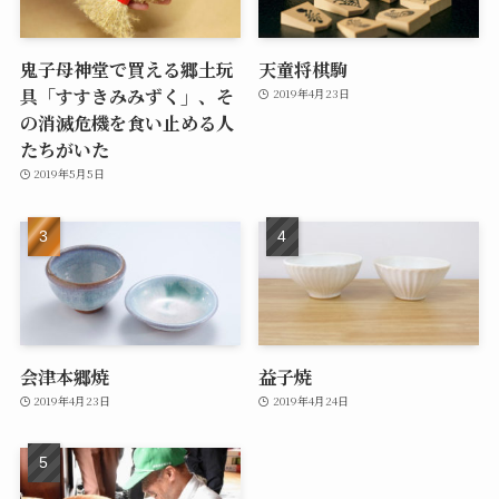
鬼子母神堂で買える郷土玩
天童将棋駒
具「すすきみみずく」、そ
2019年4月23日
の消滅危機を食い止める人
たちがいた
2019年5月5日
会津本郷焼
益子焼
2019年4月23日
2019年4月24日