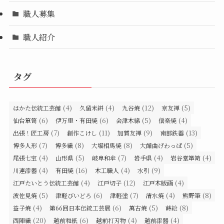
職人募集
職人紹介
タグ
(4)
(4)
(12)
(5)
はかた伝統工芸館
久留米絣
九谷焼
京友禅
(6)
(6)
(5)
(4)
仙台箪笥
伊万里・有田焼
会津木綿
信楽焼
(7)
(11)
(9)
(13)
出張！匠工房
創作こけし
加賀友禅
南部鉄器
(7)
(8)
(8)
(5)
博多人形
博多織
大堀相馬焼
大館曲げわっぱ
(4)
(5)
(7)
(4)
(4)
尾張七宝
山形県
岐阜和傘
岩手県
岩谷堂箪笥
(4)
(16)
(4)
(9)
川連漆器
有田焼
木工職人
水引
(4)
(12)
(4)
江戸たいとう伝統工芸館
江戸切子
江戸木版画
(5)
(6)
(7)
(4)
(8)
波佐見焼
津軽びいどろ
津軽塗
清水焼
熊野筆
(4)
(6)
(5)
(8)
益子焼
第66回日本伝統工芸展
萬古焼
蒔絵
(20)
(6)
(4)
(4)
西陣織
越前和紙
越前打刃物
越前漆器