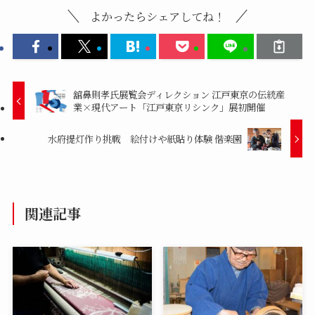
よかったらシェアしてね！
舘鼻則孝氏展覧会ディレクション 江戸東京の伝統産
業×現代アート「江戸東京リシンク」展初開催
水府提灯作り挑戦 絵付けや紙貼り体験 偕楽園
関連記事