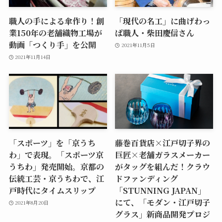
職人の手による傘作り！創
「現代の名工」に曲げわっ
業150年の老舗織物工場が
ぱ職人・柴田慶信さん
動画「つくり手」を公開
2021年11月5日
2021年11月14日
「スポーツ」を「京うち
藤巻百貨店×江戸切子界の
わ」で表現。「スポーツ京
巨匠×老舗ガラスメーカー
うちわ」発売開始。京都の
がタッグを組んだ！クラウ
伝統工芸・京うちわで、江
ドファンディング
戸時代にタイムスリップ
「STUNNING JAPAN」
にて、「モダン・江戸切子
2021年8月20日
グラス」新商品開発プロジ