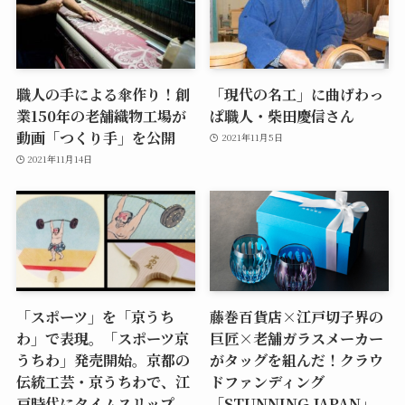
職人の手による傘作り！創
「現代の名工」に曲げわっ
業150年の老舗織物工場が
ぱ職人・柴田慶信さん
動画「つくり手」を公開
2021年11月5日
2021年11月14日
「スポーツ」を「京うち
藤巻百貨店×江戸切子界の
わ」で表現。「スポーツ京
巨匠×老舗ガラスメーカー
うちわ」発売開始。京都の
がタッグを組んだ！クラウ
伝統工芸・京うちわで、江
ドファンディング
戸時代にタイムスリップ
「STUNNING JAPAN」