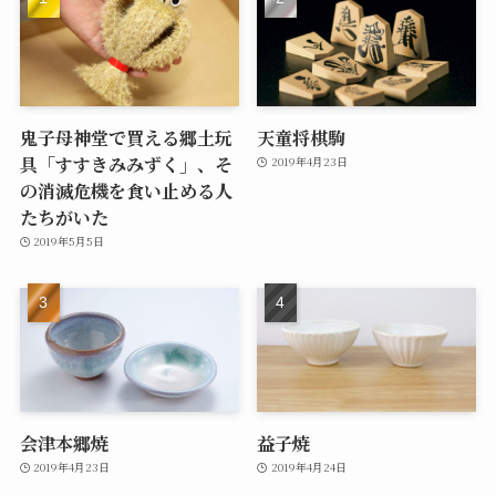
鬼子母神堂で買える郷土玩
天童将棋駒
具「すすきみみずく」、そ
2019年4月23日
の消滅危機を食い止める人
たちがいた
2019年5月5日
会津本郷焼
益子焼
2019年4月23日
2019年4月24日