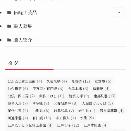
伝統工芸品
職人募集
職人紹介
タグ
(4)
(4)
(12)
(5)
はかた伝統工芸館
久留米絣
九谷焼
京友禅
(6)
(6)
(5)
(4)
仙台箪笥
伊万里・有田焼
会津木綿
信楽焼
(7)
(11)
(9)
(13)
出張！匠工房
創作こけし
加賀友禅
南部鉄器
(7)
(8)
(8)
(5)
博多人形
博多織
大堀相馬焼
大館曲げわっぱ
(4)
(5)
(7)
(4)
(4)
尾張七宝
山形県
岐阜和傘
岩手県
岩谷堂箪笥
(4)
(16)
(4)
(9)
川連漆器
有田焼
木工職人
水引
(4)
(12)
(4)
江戸たいとう伝統工芸館
江戸切子
江戸木版画