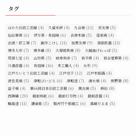
タグ
(4)
(4)
(12)
(5)
はかた伝統工芸館
久留米絣
九谷焼
京友禅
(6)
(6)
(5)
(4)
仙台箪笥
伊万里・有田焼
会津木綿
信楽焼
(7)
(11)
(9)
(13)
出張！匠工房
創作こけし
加賀友禅
南部鉄器
(7)
(8)
(8)
(5)
博多人形
博多織
大堀相馬焼
大館曲げわっぱ
(4)
(5)
(7)
(4)
(4)
尾張七宝
山形県
岐阜和傘
岩手県
岩谷堂箪笥
(4)
(16)
(4)
(9)
川連漆器
有田焼
木工職人
水引
(4)
(12)
(4)
江戸たいとう伝統工芸館
江戸切子
江戸木版画
(5)
(6)
(7)
(4)
(8)
波佐見焼
津軽びいどろ
津軽塗
清水焼
熊野筆
(4)
(6)
(5)
(8)
益子焼
第66回日本伝統工芸展
萬古焼
蒔絵
(20)
(6)
(4)
(4)
西陣織
越前和紙
越前打刃物
越前漆器
(11)
(5)
(6)
(5)
輪島塗
鎌倉彫
駿河竹千筋細工
高崎だるま