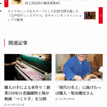
統工芸技術の継承者育成）
カメラやレンズをモチーフとした伝統文様を施した
「江戸切子レンズグラス」をキヤノンオンラインショ
ップで販売
関連記事
職人の手による傘作り！創
「現代の名工」に曲げわっ
業150年の老舗織物工場が
ぱ職人・柴田慶信さん
動画「つくり手」を公開
2021年11月5日
2021年11月14日