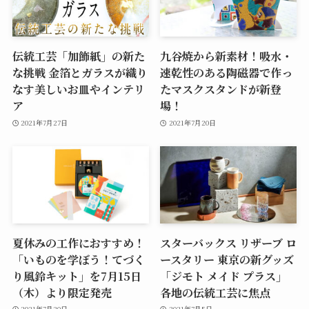
伝統工芸「加飾紙」の新た
九谷焼から新素材！吸水・
な挑戦 金箔とガラスが織り
速乾性のある陶磁器で作っ
なす美しいお皿やインテリ
たマスクスタンドが新登
ア
場！
2021年7月27日
2021年7月20日
夏休みの工作におすすめ！
スターバックス リザーブ ロ
「いものを学ぼう！てづく
ースタリー 東京の新グッズ
り風鈴キット」を7月15日
「ジモト メイド プラス」
（木）より限定発売
各地の伝統工芸に焦点
2021年7月20日
2021年7月5日