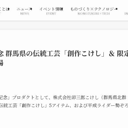
くとは
ニュース
イベント情報
ものづくり×テクノロジー
T
NEWS
EVENT
MONOZUKURI×TECH
I
念 群馬県の伝統工芸「創作こけし」＆ 限
場
品記念」プロダクトとして、株式会社卯三郎こけし（群馬県北群
伝統工芸「創作こけし」5アイテム、および平成ライダー勢ぞ