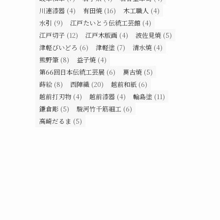
川連漆器
(4)
有田焼
(16)
木工職人
(4)
水引
(9)
江戸たいとう伝統工芸館
(4)
江戸切子
(12)
江戸木版画
(4)
波佐見焼
(5)
津軽びいどろ
(6)
津軽塗
(7)
清水焼
(4)
熊野筆
(8)
益子焼
(4)
第66回日本伝統工芸展
(6)
萬古焼
(5)
蒔絵
(8)
西陣織
(20)
越前和紙
(6)
越前打刃物
(4)
越前漆器
(4)
輪島塗
(11)
鎌倉彫
(5)
駿河竹千筋細工
(6)
高崎だるま
(5)