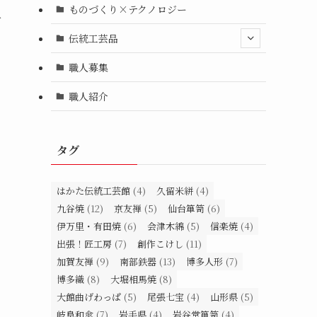
ものづくり×テクノロジー
人
伝統工芸品
職人募集
職人紹介
タグ
はかた伝統工芸館
(4)
久留米絣
(4)
九谷焼
(12)
京友禅
(5)
仙台箪笥
(6)
伊万里・有田焼
(6)
会津木綿
(5)
信楽焼
(4)
出張！匠工房
(7)
創作こけし
(11)
加賀友禅
(9)
南部鉄器
(13)
博多人形
(7)
博多織
(8)
大堀相馬焼
(8)
大館曲げわっぱ
(5)
尾張七宝
(4)
山形県
(5)
岐阜和傘
(7)
岩手県
(4)
岩谷堂箪笥
(4)