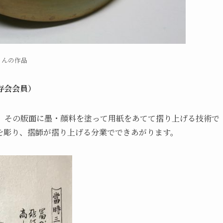
さんの作品
存会会員）
、その版面に墨・顔料を塗って用紙をあてて摺り上げる技術で
を彫り、摺師が摺り上げる分業でできあがります。