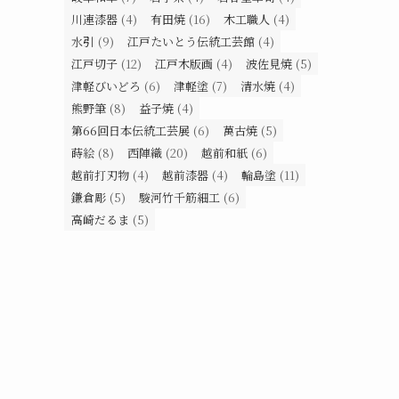
川連漆器
(4)
有田焼
(16)
木工職人
(4)
水引
(9)
江戸たいとう伝統工芸館
(4)
江戸切子
(12)
江戸木版画
(4)
波佐見焼
(5)
津軽びいどろ
(6)
津軽塗
(7)
清水焼
(4)
熊野筆
(8)
益子焼
(4)
第66回日本伝統工芸展
(6)
萬古焼
(5)
蒔絵
(8)
西陣織
(20)
越前和紙
(6)
越前打刃物
(4)
越前漆器
(4)
輪島塗
(11)
鎌倉彫
(5)
駿河竹千筋細工
(6)
高崎だるま
(5)