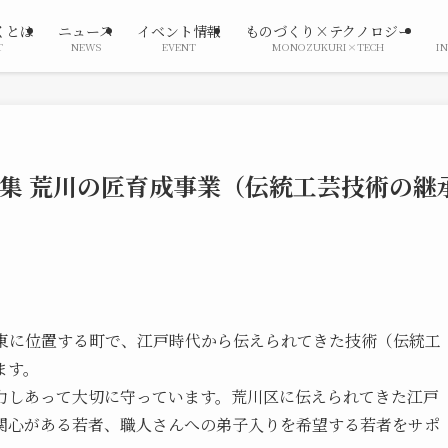
くとは
ニュース
イベント情報
ものづくり×テクノロジー
T
NEWS
EVENT
MONOZUKURI×TECH
I
集 荒川の匠育成事業（伝統工芸技術の継
北東に位置する町で、江戸時代から伝えられてきた技術（伝統工
ます。
力しあって大切に守っています。荒川区に伝えられてきた江戸
関心がある若者、職人さんへの弟子入りを希望する若者をサポ