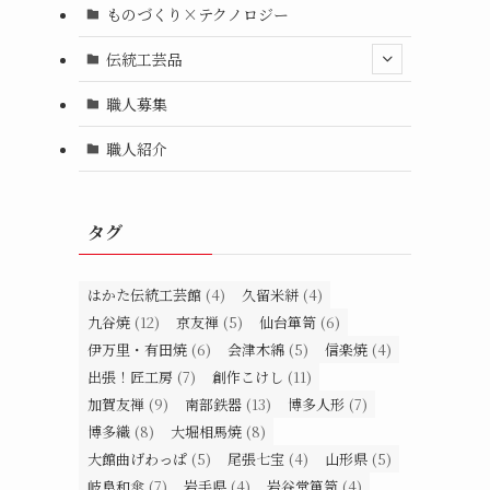
ものづくり×テクノロジー
伝統工芸品
職人募集
職人紹介
タグ
はかた伝統工芸館
(4)
久留米絣
(4)
九谷焼
(12)
京友禅
(5)
仙台箪笥
(6)
伊万里・有田焼
(6)
会津木綿
(5)
信楽焼
(4)
出張！匠工房
(7)
創作こけし
(11)
加賀友禅
(9)
南部鉄器
(13)
博多人形
(7)
博多織
(8)
大堀相馬焼
(8)
大館曲げわっぱ
(5)
尾張七宝
(4)
山形県
(5)
岐阜和傘
(7)
岩手県
(4)
岩谷堂箪笥
(4)