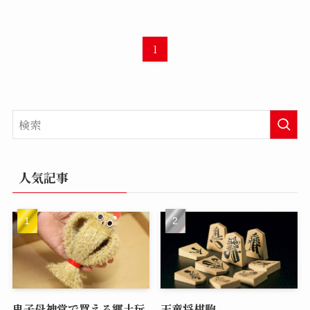
1
人気記事
鬼子母神堂で買える郷土玩
天童将棋駒