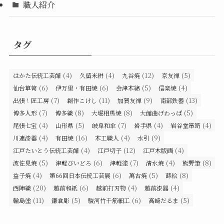
職人紹介
タグ
(4)
(4)
(12)
(5)
はかた伝統工芸館
久留米絣
九谷焼
京友禅
(6)
(6)
(5)
(4)
仙台箪笥
伊万里・有田焼
会津木綿
信楽焼
(7)
(11)
(9)
(13)
出張！匠工房
創作こけし
加賀友禅
南部鉄器
(7)
(8)
(8)
(5)
博多人形
博多織
大堀相馬焼
大館曲げわっぱ
(4)
(5)
(7)
(4)
(4)
尾張七宝
山形県
岐阜和傘
岩手県
岩谷堂箪笥
(4)
(16)
(4)
(9)
川連漆器
有田焼
木工職人
水引
(4)
(12)
(4)
江戸たいとう伝統工芸館
江戸切子
江戸木版画
(5)
(6)
(7)
(4)
(8)
波佐見焼
津軽びいどろ
津軽塗
清水焼
熊野筆
(4)
(6)
(5)
(8)
益子焼
第66回日本伝統工芸展
萬古焼
蒔絵
(20)
(6)
(4)
(4)
西陣織
越前和紙
越前打刃物
越前漆器
(11)
(5)
(6)
(5)
輪島塗
鎌倉彫
駿河竹千筋細工
高崎だるま