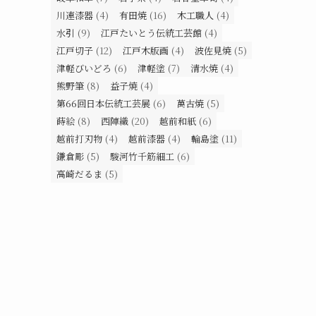
川連漆器
(4)
有田焼
(16)
木工職人
(4)
水引
(9)
江戸たいとう伝統工芸館
(4)
江戸切子
(12)
江戸木版画
(4)
波佐見焼
(5)
津軽びいどろ
(6)
津軽塗
(7)
清水焼
(4)
熊野筆
(8)
益子焼
(4)
第66回日本伝統工芸展
(6)
萬古焼
(5)
蒔絵
(8)
西陣織
(20)
越前和紙
(6)
越前打刃物
(4)
越前漆器
(4)
輪島塗
(11)
鎌倉彫
(5)
駿河竹千筋細工
(6)
高崎だるま
(5)