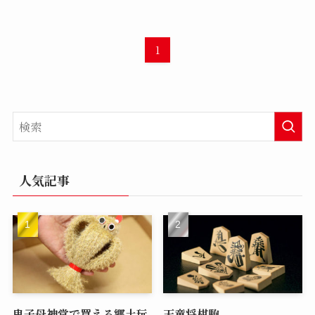
1
人気記事
鬼子母神堂で買える郷土玩
天童将棋駒