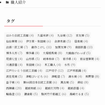
職人紹介
タグ
(4)
(4)
(12)
(5)
はかた伝統工芸館
久留米絣
九谷焼
京友禅
(6)
(6)
(5)
(4)
仙台箪笥
伊万里・有田焼
会津木綿
信楽焼
(7)
(11)
(9)
(13)
出張！匠工房
創作こけし
加賀友禅
南部鉄器
(7)
(8)
(8)
(5)
博多人形
博多織
大堀相馬焼
大館曲げわっぱ
(4)
(5)
(7)
(4)
(4)
尾張七宝
山形県
岐阜和傘
岩手県
岩谷堂箪笥
(4)
(16)
(4)
(9)
川連漆器
有田焼
木工職人
水引
(4)
(12)
(4)
江戸たいとう伝統工芸館
江戸切子
江戸木版画
(5)
(6)
(7)
(4)
(8)
波佐見焼
津軽びいどろ
津軽塗
清水焼
熊野筆
(4)
(6)
(5)
(8)
益子焼
第66回日本伝統工芸展
萬古焼
蒔絵
(20)
(6)
(4)
(4)
西陣織
越前和紙
越前打刃物
越前漆器
(11)
(5)
(6)
(5)
輪島塗
鎌倉彫
駿河竹千筋細工
高崎だるま