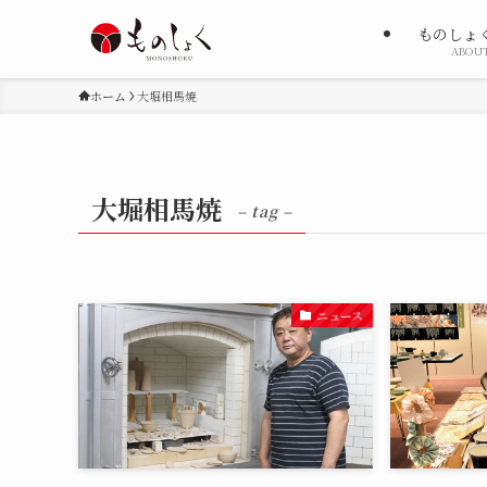
ものしょ
ABOU
ホーム
大堀相馬焼
大堀相馬焼
– tag –
ニュース