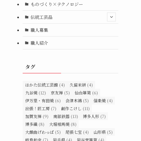
ものづくり×テクノロジー
伝統工芸品
職人募集
職人紹介
タグ
はかた伝統工芸館
(4)
久留米絣
(4)
九谷焼
(12)
京友禅
(5)
仙台箪笥
(6)
伊万里・有田焼
(6)
会津木綿
(5)
信楽焼
(4)
出張！匠工房
(7)
創作こけし
(11)
加賀友禅
(9)
南部鉄器
(13)
博多人形
(7)
博多織
(8)
大堀相馬焼
(8)
大館曲げわっぱ
(5)
尾張七宝
(4)
山形県
(5)
岐阜和傘
(7)
岩手県
(4)
岩谷堂箪笥
(4)