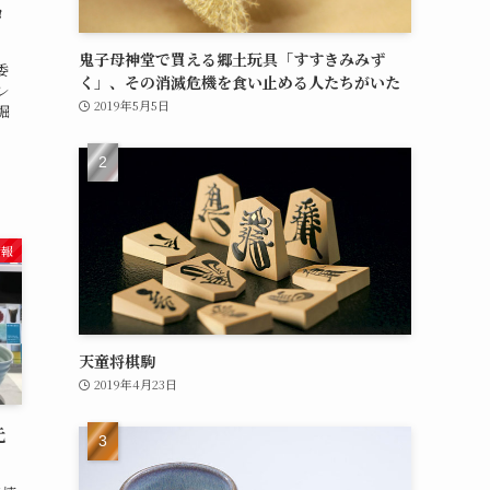
ョ
鬼子母神堂で買える郷土玩具「すすきみみず
委
く」、その消滅危機を食い止める人たちがいた
レ
2019年5月5日
堀
情報
天童将棋駒
2019年4月23日
元