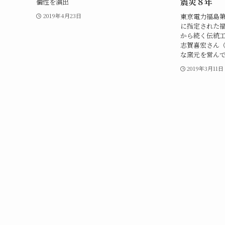
震災８年
個性を演出
東京電力福島第
2019年4月23日
に指定された
から続く伝統
志賀喜宏さん（
な窯元を営ん
2019年3月11日