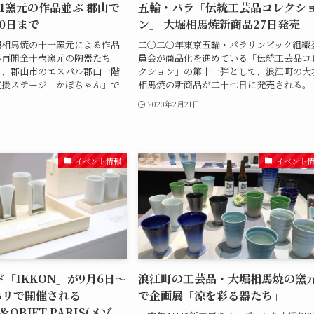
1窯元の作品並ぶ 郡山で
五輪・パラ「伝統工芸品コレクシ
30日まで
ン」 大堀相馬焼新商品27日発売
堀相馬焼の十一窯元による作品
二〇二〇年東京五輪・パラリンピック組織
焼再開全十壱窯元の陶器たち
員会が商品化を進めている「伝統工芸品コ
日、郡山市のエスパル郡山一階
クション」の第十一弾として、浪江町の大
支援ステージ「かぼちゃん」で
相馬焼の新商品が二十七日に発売される。
2020年2月21日
日
イベント情報
イベント
「IKKON」が9月6日～
浪江町の工芸品・大堀相馬焼の窯
パリで開催される
で企画展「涼を彩る器たち」
＆OBJET PARIS(メゾ