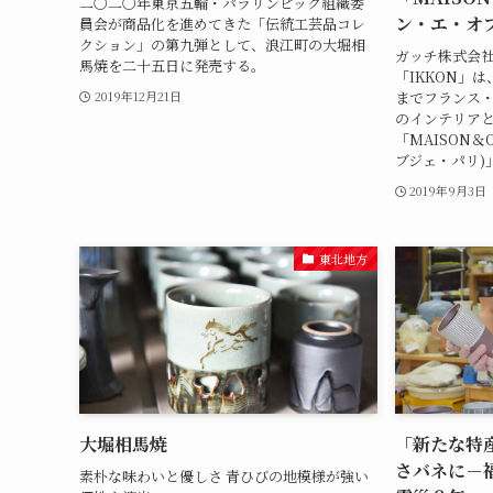
二〇二〇年東京五輪・パラリンピック組織委
ン・エ・オブ
員会が商品化を進めてきた「伝統工芸品コレ
クション」の第九弾として、浪江町の大堀相
ガッチ株式会
馬焼を二十五日に発売する。
「IKKON」は、
までフランス
2019年12月21日
のインテリア
「MAISON＆O
ブジェ・パリ)
2019年9月3日
東北地方
大堀相馬焼
「新たな特
さバネに－
素朴な味わいと優しさ 青ひびの地模様が強い