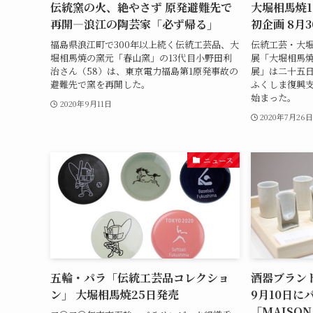
伝統窯の火、絶やさず 原発避難先で
大堀相馬焼1
再開―浪江の陶芸家「必ず帰る」
初企画 8月
福島県浪江町で300年以上続く伝統工芸品、大
伝統工芸・大
堀相馬焼の窯元「春山窯」の13代目小野田利
展「大堀相馬
治さん（58）は、東京電力福島第1原発事故の
展」は二十五
避難先で窯を再開した。
ふくしま復興
始まった。
2020年9月11日
2020年7月26
ニュース
五輪・パラ「伝統工芸品コレクショ
酒器ブランド
ン」 大堀相馬焼25日発売
9月10日に
「MAISON