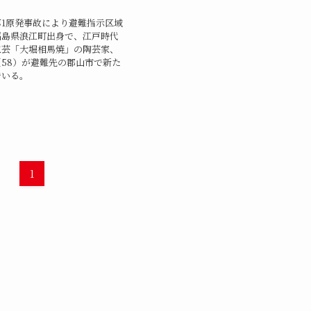
1原発事故により避難指示区域
福島県浪江町出身で、江戸時代
工芸「大堀相馬焼」の陶芸家、
58）が避難先の郡山市で新た
でいる。
1