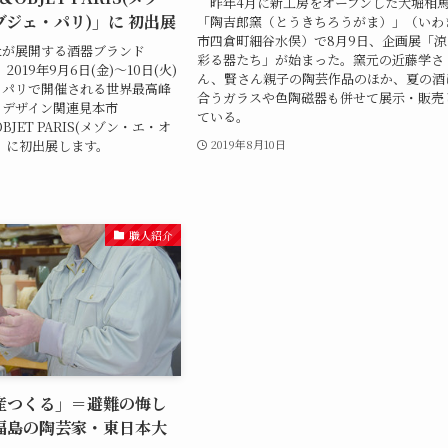
昨年4月に新工房をオープンした大堀相
ジェ・パリ)」に 初出展
「陶吉郎窯（とうきちろうがま）」（いわ
市四倉町細谷水俣）で8月9日、企画展「涼
社が展開する酒器ブランド
彩る器たち」が始まった。窯元の近藤学さ
2019年9月6日(金)～10日(火)
ん、賢さん親子の陶芸作品のほか、夏の酒
・パリで開催される世界最高峰
合うガラスや色陶磁器も併せて展示・販売
とデザイン関連見本市
ている。
BJET PARIS(メゾン・エ・オ
」に初出展します。
2019年8月10日
職人紹介
産つくる」＝避難の悔し
福島の陶芸家・東日本大