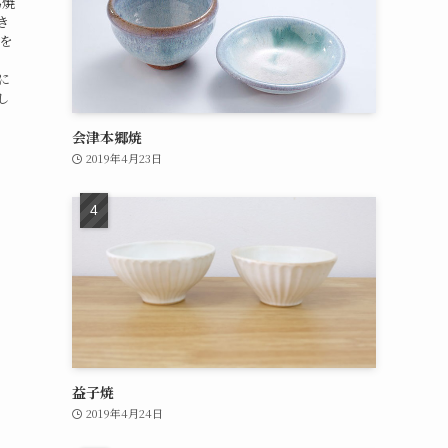
馬焼
き
を
に
し
会津本郷焼
2019年4月23日
益子焼
2019年4月24日