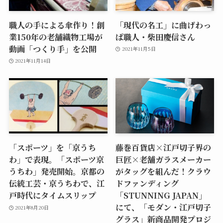
職人の手による傘作り！創
「現代の名工」に曲げわっ
業150年の老舗織物工場が
ぱ職人・柴田慶信さん
動画「つくり手」を公開
2021年11月5日
2021年11月14日
「スポーツ」を「京うち
藤巻百貨店×江戸切子界の
わ」で表現。「スポーツ京
巨匠×老舗ガラスメーカー
うちわ」発売開始。京都の
がタッグを組んだ！クラウ
伝統工芸・京うちわで、江
ドファンディング
戸時代にタイムスリップ
「STUNNING JAPAN」
にて、「モダン・江戸切子
2021年8月20日
グラス」新商品開発プロジ