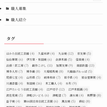
職人募集
職人紹介
タグ
(4)
(4)
(12)
(5)
はかた伝統工芸館
久留米絣
九谷焼
京友禅
(6)
(6)
(5)
(4)
仙台箪笥
伊万里・有田焼
会津木綿
信楽焼
(7)
(11)
(9)
(13)
出張！匠工房
創作こけし
加賀友禅
南部鉄器
(7)
(8)
(8)
(5)
博多人形
博多織
大堀相馬焼
大館曲げわっぱ
(4)
(5)
(7)
(4)
(4)
尾張七宝
山形県
岐阜和傘
岩手県
岩谷堂箪笥
(4)
(16)
(4)
(9)
川連漆器
有田焼
木工職人
水引
(4)
(12)
(4)
江戸たいとう伝統工芸館
江戸切子
江戸木版画
(5)
(6)
(7)
(4)
(8)
波佐見焼
津軽びいどろ
津軽塗
清水焼
熊野筆
(4)
(6)
(5)
(8)
益子焼
第66回日本伝統工芸展
萬古焼
蒔絵