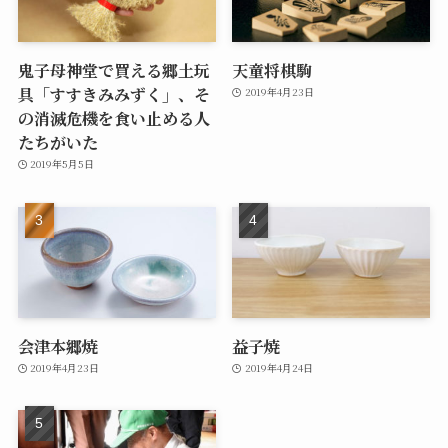
鬼子母神堂で買える郷土玩
天童将棋駒
具「すすきみみずく」、そ
2019年4月23日
の消滅危機を食い止める人
たちがいた
2019年5月5日
会津本郷焼
益子焼
2019年4月23日
2019年4月24日