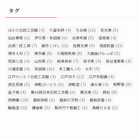
タグ
(4)
(4)
(12)
(5)
はかた伝統工芸館
久留米絣
九谷焼
京友禅
(6)
(6)
(5)
(4)
仙台箪笥
伊万里・有田焼
会津木綿
信楽焼
(7)
(11)
(9)
(13)
出張！匠工房
創作こけし
加賀友禅
南部鉄器
(7)
(8)
(8)
(5)
博多人形
博多織
大堀相馬焼
大館曲げわっぱ
(4)
(5)
(7)
(4)
(4)
尾張七宝
山形県
岐阜和傘
岩手県
岩谷堂箪笥
(4)
(16)
(4)
(9)
川連漆器
有田焼
木工職人
水引
(4)
(12)
(4)
江戸たいとう伝統工芸館
江戸切子
江戸木版画
(5)
(6)
(7)
(4)
(8)
波佐見焼
津軽びいどろ
津軽塗
清水焼
熊野筆
(4)
(6)
(5)
(8)
益子焼
第66回日本伝統工芸展
萬古焼
蒔絵
(20)
(6)
(4)
(4)
西陣織
越前和紙
越前打刃物
越前漆器
(11)
(5)
(6)
(5)
輪島塗
鎌倉彫
駿河竹千筋細工
高崎だるま