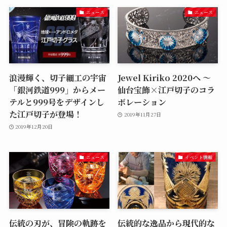
ニュース
ニュース
浪漫輝く、切子細工の宇宙
Jewel Kiriko 2020へ ～
「銀河鉄道999」からメー
仙台宝飾×江戸切子のコラ
テルと999号をデザインし
ボレーション
た江戸切子が登場！
2019年11月27日
2019年12月20日
ニュース
イベント情報
伝統の刃が、冒険の軌跡を
伝統的な逸品から現代的な