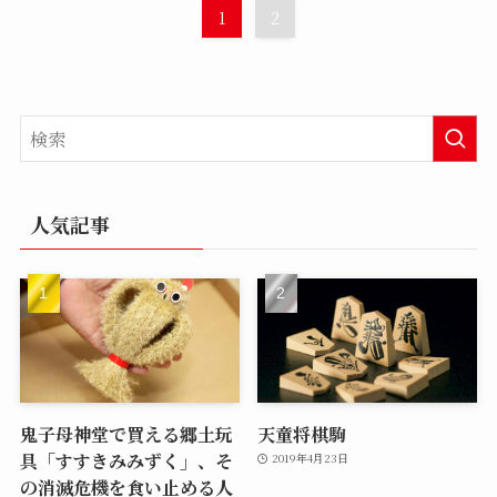
1
2
人気記事
鬼子母神堂で買える郷土玩
天童将棋駒
具「すすきみみずく」、そ
2019年4月23日
の消滅危機を食い止める人