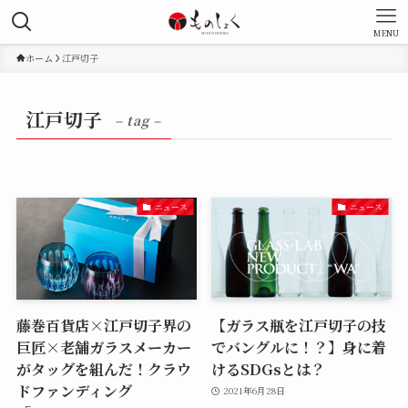
MENU
ホーム
江戸切子
江戸切子
– tag –
ニュース
ニュース
藤巻百貨店×江戸切子界の
【ガラス瓶を江戸切子の技
巨匠×老舗ガラスメーカー
でバングルに！？】身に着
がタッグを組んだ！クラウ
けるSDGsとは？
ドファンディング
2021年6月28日