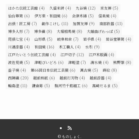
(4)
(4)
(12)
(5)
はかた伝統工芸館
久留米絣
九谷焼
京友禅
(6)
(6)
(5)
(4)
仙台箪笥
伊万里・有田焼
会津木綿
信楽焼
(7)
(11)
(9)
(13)
出張！匠工房
創作こけし
加賀友禅
南部鉄器
(7)
(8)
(8)
(5)
博多人形
博多織
大堀相馬焼
大館曲げわっぱ
(4)
(5)
(7)
(4)
(4)
尾張七宝
山形県
岐阜和傘
岩手県
岩谷堂箪笥
(4)
(16)
(4)
(9)
川連漆器
有田焼
木工職人
水引
(4)
(12)
(4)
江戸たいとう伝統工芸館
江戸切子
江戸木版画
(5)
(6)
(7)
(4)
(8)
波佐見焼
津軽びいどろ
津軽塗
清水焼
熊野筆
(4)
(6)
(5)
(8)
益子焼
第66回日本伝統工芸展
萬古焼
蒔絵
(20)
(6)
(4)
(4)
西陣織
越前和紙
越前打刃物
越前漆器
(11)
(5)
(6)
(5)
輪島塗
鎌倉彫
駿河竹千筋細工
高崎だるま
©
ものしょく.