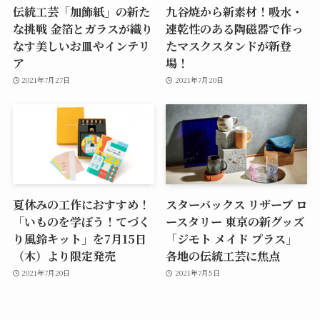
伝統工芸「加飾紙」の新た
九谷焼から新素材！吸水・
な挑戦 金箔とガラスが織り
速乾性のある陶磁器で作っ
なす美しいお皿やインテリ
たマスクスタンドが新登
ア
場！
2021年7月27日
2021年7月20日
夏休みの工作におすすめ！
スターバックス リザーブ ロ
「いものを学ぼう！てづく
ースタリー 東京の新グッズ
り風鈴キット」を7月15日
「ジモト メイド プラス」
（木）より限定発売
各地の伝統工芸に焦点
2021年7月20日
2021年7月5日