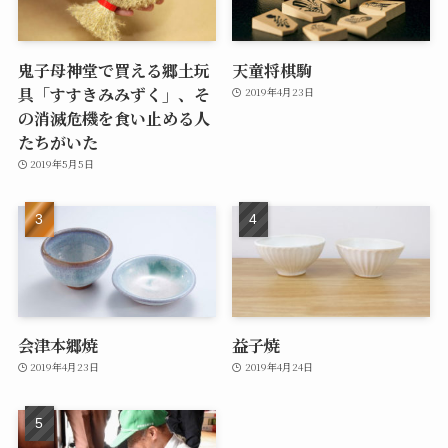
鬼子母神堂で買える郷土玩
天童将棋駒
具「すすきみみずく」、そ
2019年4月23日
の消滅危機を食い止める人
たちがいた
2019年5月5日
会津本郷焼
益子焼
2019年4月23日
2019年4月24日