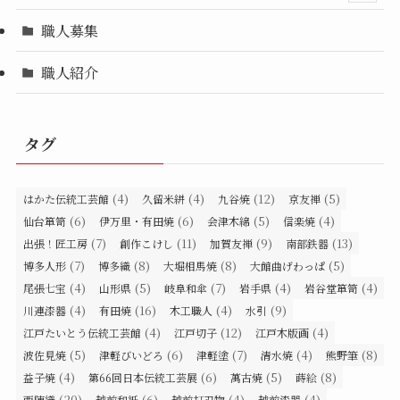
職人募集
職人紹介
タグ
(4)
(4)
(12)
(5)
はかた伝統工芸館
久留米絣
九谷焼
京友禅
(6)
(6)
(5)
(4)
仙台箪笥
伊万里・有田焼
会津木綿
信楽焼
(7)
(11)
(9)
(13)
出張！匠工房
創作こけし
加賀友禅
南部鉄器
(7)
(8)
(8)
(5)
博多人形
博多織
大堀相馬焼
大館曲げわっぱ
(4)
(5)
(7)
(4)
(4)
尾張七宝
山形県
岐阜和傘
岩手県
岩谷堂箪笥
(4)
(16)
(4)
(9)
川連漆器
有田焼
木工職人
水引
(4)
(12)
(4)
江戸たいとう伝統工芸館
江戸切子
江戸木版画
(5)
(6)
(7)
(4)
(8)
波佐見焼
津軽びいどろ
津軽塗
清水焼
熊野筆
(4)
(6)
(5)
(8)
益子焼
第66回日本伝統工芸展
萬古焼
蒔絵
(20)
(6)
(4)
(4)
西陣織
越前和紙
越前打刃物
越前漆器