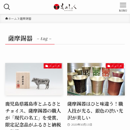
MENU
ホーム
薩摩錫器
薩摩錫器
– tag –
ニュース
ニュース
鹿児島県霧島市とふるさと
薩摩錫器はひと味違う！職
チョイス、薩摩錫器の職人
人技が光る、銀色の渋い光
が「現代の名工」を受賞、
沢が美しい
限定記念品がふるさと納税
2020年10月13日